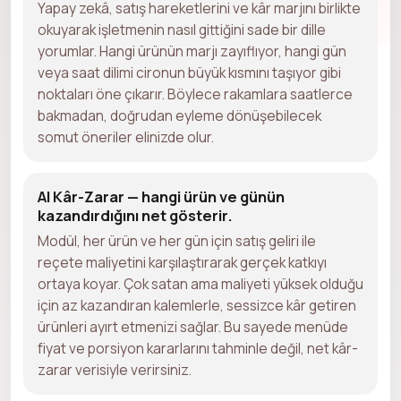
Yapay zekâ, satış hareketlerini ve kâr marjını birlikte
okuyarak işletmenin nasıl gittiğini sade bir dille
yorumlar. Hangi ürünün marjı zayıflıyor, hangi gün
veya saat dilimi cironun büyük kısmını taşıyor gibi
noktaları öne çıkarır. Böylece rakamlara saatlerce
bakmadan, doğrudan eyleme dönüşebilecek
somut öneriler elinizde olur.
AI Kâr-Zarar — hangi ürün ve günün
kazandırdığını net gösterir.
Modül, her ürün ve her gün için satış geliri ile
reçete maliyetini karşılaştırarak gerçek katkıyı
ortaya koyar. Çok satan ama maliyeti yüksek olduğu
için az kazandıran kalemlerle, sessizce kâr getiren
ürünleri ayırt etmenizi sağlar. Bu sayede menüde
fiyat ve porsiyon kararlarını tahminle değil, net kâr-
zarar verisiyle verirsiniz.