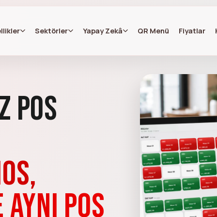
llikler
Sektörler
Yapay Zekâ
QR Menü
Fiyatlar
z POS
iOS,
 aynı POS