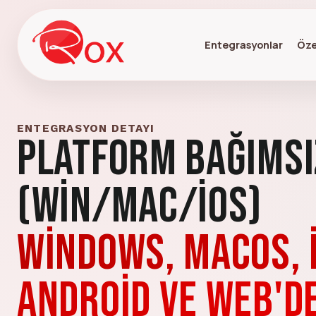
Entegrasyonlar
Öze
ENTEGRASYON DETAYI
Platform Bağımsı
(Win/Mac/iOS)
Windows, macOS, 
Android ve web'de