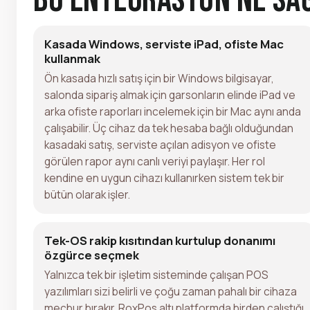
Kasada Windows, serviste iPad, ofiste Mac
kullanmak
Ön kasada hızlı satış için bir Windows bilgisayar,
salonda sipariş almak için garsonların elinde iPad ve
arka ofiste raporları incelemek için bir Mac aynı anda
çalışabilir. Üç cihaz da tek hesaba bağlı olduğundan
kasadaki satış, serviste açılan adisyon ve ofiste
görülen rapor aynı canlı veriyi paylaşır. Her rol
kendine en uygun cihazı kullanırken sistem tek bir
bütün olarak işler.
Tek-OS rakip kısıtından kurtulup donanımı
özgürce seçmek
Yalnızca tek bir işletim sisteminde çalışan POS
yazılımları sizi belirli ve çoğu zaman pahalı bir cihaza
mecbur bırakır. RoxPos altı platformda birden çalıştığı