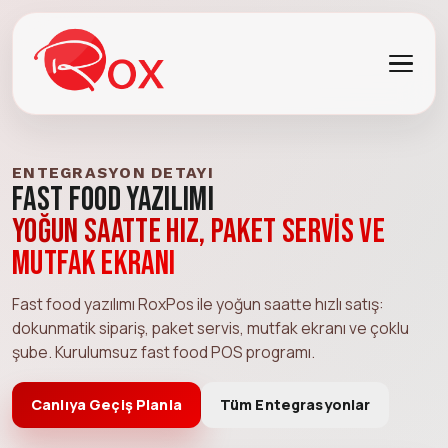
ENTEGRASYON DETAYI
Fast Food Yazılımı
Yoğun saatte hız, paket servis ve
mutfak ekranı
Fast food yazılımı RoxPos ile yoğun saatte hızlı satış:
dokunmatik sipariş, paket servis, mutfak ekranı ve çoklu
şube. Kurulumsuz fast food POS programı.
Canlıya Geçiş Planla
Tüm Entegrasyonlar