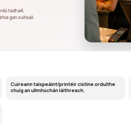
dú tadhaill,
hia gan suiteáil.
Cuireann taispeáint/printéir cistine orduithe
chuig an ullmhúchán láithreach.