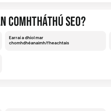
an Comhtháthú Seo?
Earraí a dhíol mar
chomhdhéanaimh/fheachtais