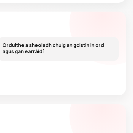
Orduithe a sheoladh chuig an gcistin in ord
agus gan earráidí