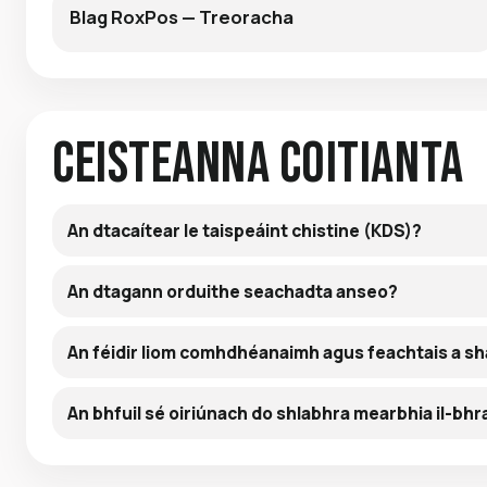
Blag RoxPos — Treoracha
Ceisteanna Coitianta
An dtacaítear le taispeáint chistine (KDS)?
An dtagann orduithe seachadta anseo?
An féidir liom comhdhéanaimh agus feachtais a sh
An bhfuil sé oiriúnach do shlabhra mearbhia il-bhr