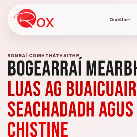
Gnéithe
SONRAÍ COMHTHÁTHAITHE
Bogearraí Mearb
Luas ag buaicuair
seachadadh agus 
chistine