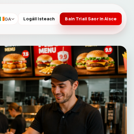
GA
Logáil Isteach
Bain Triail Saor in Aisce