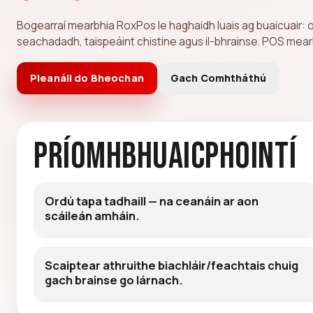
Bogearraí mearbhia RoxPos le haghaidh luais ag buaicuair: or
seachadadh, taispeáint chistine agus il-bhrainse. POS mearb
Pleanáil do Bheochan
Gach Comhtháthú
Príomhbhuaicphointí
Ordú tapa tadhaill — na ceanáin ar aon
scáileán amháin.
Scaiptear athruithe biachláir/feachtais chuig
gach brainse go lárnach.