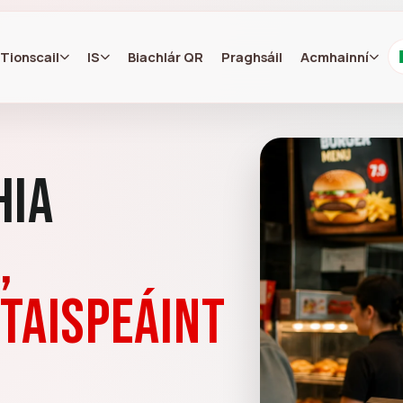
Tionscail
IS
Biachlár QR
Praghsáil
Acmhainní
hia
,
taispeáint