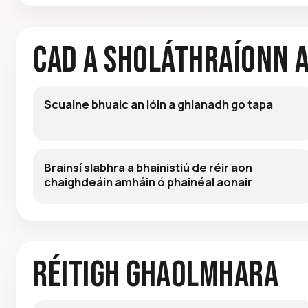
Cad a Sholáthraíonn 
Scuaine bhuaic an lóin a ghlanadh go tapa
Brainsí slabhra a bhainistiú de réir aon
chaighdeáin amháin ó phainéal aonair
Réitigh Ghaolmhara