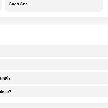
Gach Gné
ainiú?
ainse?