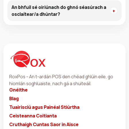
An bhfuil sé oiriúnach do ghnó séasúrach a
osclaítear/a dhúntar?
RoxPos - An t-ardán POS den chéad ghlúin eile, go
hiomlán soghluaiste, nach gá a shuiteáil.
Gnéithe
Blag
Tuairisciú agus Painéal Stiúrtha
Ceisteanna Coitianta
Cruthaigh Cuntas Saor in Aisce