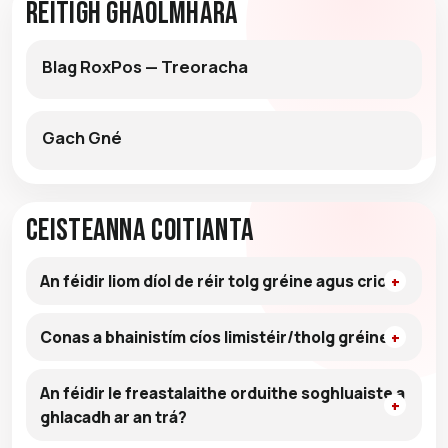
Réitigh Ghaolmhara
Blag RoxPos — Treoracha
Gach Gné
Ceisteanna Coitianta
An féidir liom díol de réir tolg gréine agus crios?
Conas a bhainistím cíos limistéir/tholg gréine?
An féidir le freastalaithe orduithe soghluaiste a
ghlacadh ar an trá?