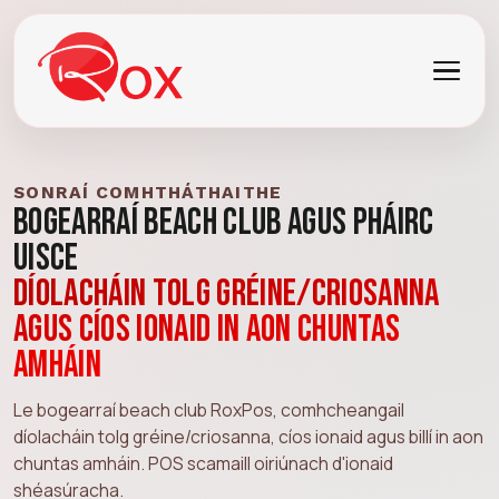
SONRAÍ COMHTHÁTHAITHE
Bogearraí Beach Club agus Pháirc
Uisce
Díolacháin tolg gréine/criosanna
agus cíos ionaid in aon chuntas
amháin
Le bogearraí beach club RoxPos, comhcheangail
díolacháin tolg gréine/criosanna, cíos ionaid agus billí in aon
chuntas amháin. POS scamaill oiriúnach d'ionaid
shéasúracha.