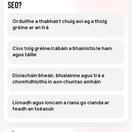
Seo?
Orduithe a thabhairt chuig aoi ag a tholg
gréine ar an trá
Cíos tolg gréine/cábáin a bhainistiú le ham
agus táille
Díolacháin bheáir, bhialainne agus trá a
chomhdhlúthú in aon chuntas amháin
Líonadh agus ioncam a rianú go cianda ar
feadh an tséasúir