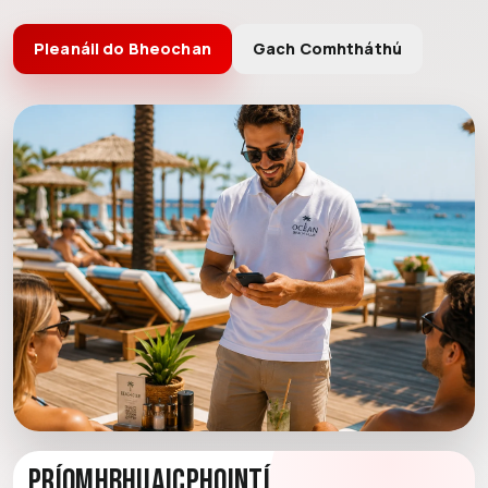
Pleanáil do Bheochan
Gach Comhtháthú
Príomhbhuaicphointí