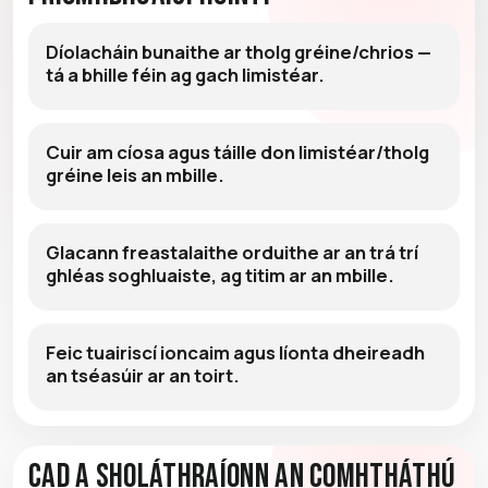
Díolacháin bunaithe ar tholg gréine/chrios —
tá a bhille féin ag gach limistéar.
Cuir am cíosa agus táille don limistéar/tholg
gréine leis an mbille.
Glacann freastalaithe orduithe ar an trá trí
ghléas soghluaiste, ag titim ar an mbille.
Feic tuairiscí ioncaim agus líonta dheireadh
an tséasúir ar an toirt.
Cad a Sholáthraíonn an Comhtháthú