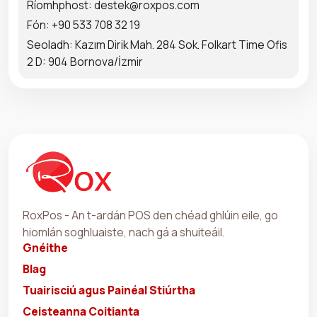
Ríomhphost: destek@roxpos.com
Fón: +90 533 708 32 19
Seoladh: Kazım Dirik Mah. 284 Sok. Folkart Time Ofis
2 D: 904 Bornova/İzmir
RoxPos - An t-ardán POS den chéad ghlúin eile, go
hiomlán soghluaiste, nach gá a shuiteáil.
Gnéithe
Blag
Tuairisciú agus Painéal Stiúrtha
Ceisteanna Coitianta