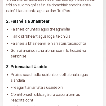
tríd an suíomh gréasáin, feidhmchláir shoghluaiste,
cainéil tacaíochta agus ardán RoxPos.
2. Faisnéis a Bhailítear
Faisnéis chuntais agus theagmhála
Taifid idirbheart agus logaí teicniúla
Faisnéis a bhaineann le hiarratais tacaíochta
Sonraí anailíseacha a bhaineann le húsáid na
seirbhíse
3. Prionsabail Úsáide
Próisis seachadta seirbhíse, cothabhála agus
slándála
Freagairt ar iarratais úsáideoirí
Comhlíonadh oibleagáidí a eascraíonn as
reachtaíocht