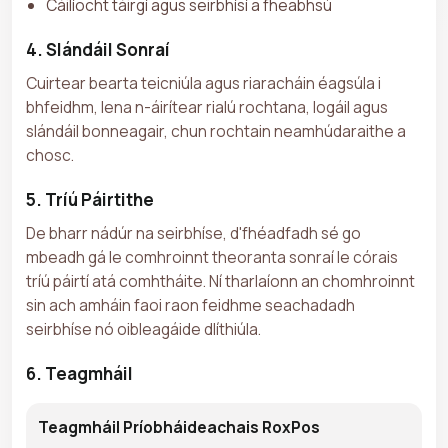
Cáilíocht táirgí agus seirbhísí a fheabhsú
4. Slándáil Sonraí
Cuirtear bearta teicniúla agus riaracháin éagsúla i
bhfeidhm, lena n-áirítear rialú rochtana, logáil agus
slándáil bonneagair, chun rochtain neamhúdaraithe a
chosc.
5. Tríú Páirtithe
De bharr nádúr na seirbhíse, d'fhéadfadh sé go
mbeadh gá le comhroinnt theoranta sonraí le córais
tríú páirtí atá comhtháite. Ní tharlaíonn an chomhroinnt
sin ach amháin faoi raon feidhme seachadadh
seirbhíse nó oibleagáide dlíthiúla.
6. Teagmháil
Teagmháil Príobháideachais RoxPos