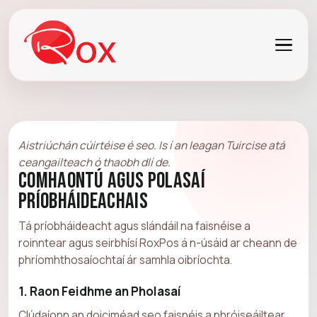
Aistriúchán cúirtéise é seo. Is í an leagan Tuircise atá
ceangailteach ó thaobh dlí de.
Comhaontú agus Polasaí
Príobháideachais
Tá príobháideacht agus slándáil na faisnéise a
roinntear agus seirbhísí RoxPos á n-úsáid ar cheann de
phríomhthosaíochtaí ár samhla oibríochta.
1. Raon Feidhme an Pholasaí
Clúdaíonn an doiciméad seo faisnéis a phróiseáiltear