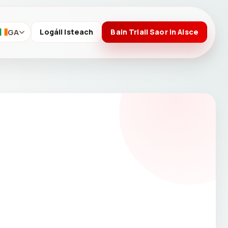
GA
Logáil Isteach
Bain Triail Saor in Aisce