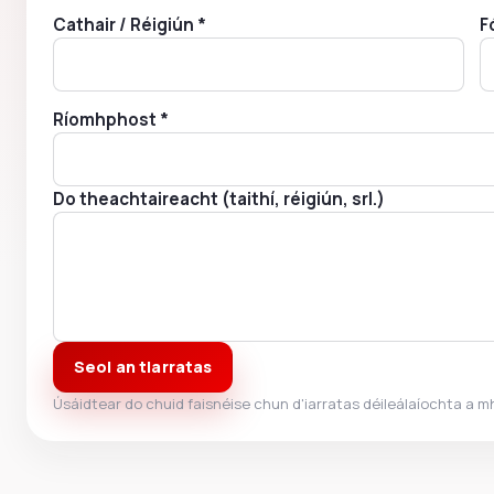
Cathair / Réigiún *
F
Ríomhphost *
Do theachtaireacht (taithí, réigiún, srl.)
Seol an tIarratas
Úsáidtear do chuid faisnéise chun d'iarratas déileálaíochta a 