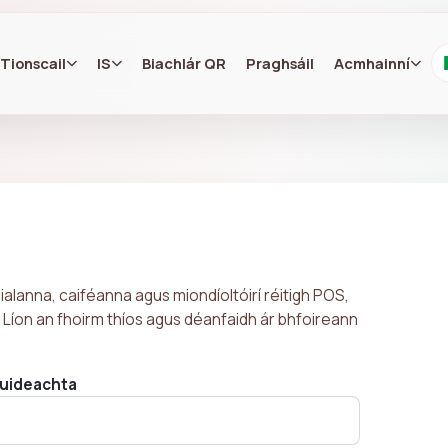
Tionscail
IS
Biachlár QR
Praghsáil
Acmhainní
ialanna, caiféanna agus miondíoltóirí réitigh POS,
 Líon an fhoirm thíos agus déanfaidh ár bhfoireann
uideachta