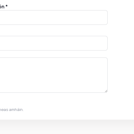
ón *
mheas amháin.