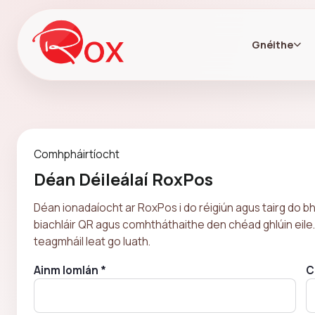
Gnéithe
Comhpháirtíocht
Déan Déileálaí RoxPos
Déan ionadaíocht ar RoxPos i do réigiún agus tairg do bh
biachláir QR agus comhtháthaithe den chéad ghlúin eile.
teagmháil leat go luath.
Ainm Iomlán *
C