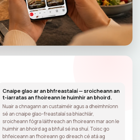
Cnaipe glao ar an bhfreastalaí — sroicheann an
t-iarratas an fhoireann le huimhir an bhoird.
Nuair a chnagann an custaiméir agus a dheimhníonn
sé an cnaipe glao-freastalaí sa bhiachlár,
sroicheann fógra láithreach an fhoireann mar aon le
huimhir an bhoird ag a bhfuil sé ina shuí. Toisc go
bhfeiceann an fhoireann go díreach cé atá ag