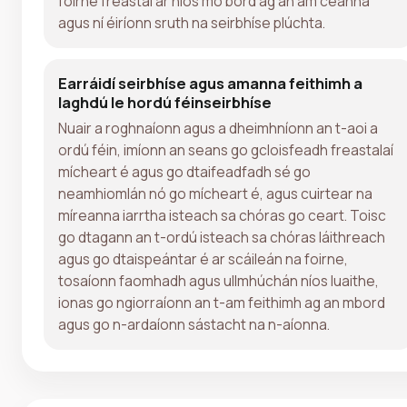
foirne freastal ar níos mó bord ag an am céanna
agus ní éiríonn sruth na seirbhíse plúchta.
Earráidí seirbhíse agus amanna feithimh a
laghdú le hordú féinseirbhíse
Nuair a roghnaíonn agus a dheimhníonn an t-aoi a
ordú féin, imíonn an seans go gcloisfeadh freastalaí
mícheart é agus go dtaifeadfadh sé go
neamhiomlán nó go mícheart é, agus cuirtear na
míreanna iarrtha isteach sa chóras go ceart. Toisc
go dtagann an t-ordú isteach sa chóras láithreach
agus go dtaispeántar é ar scáileán na foirne,
tosaíonn faomhadh agus ullmhúchán níos luaithe,
ionas go ngiorraíonn an t-am feithimh ag an mbord
agus go n-ardaíonn sástacht na n-aíonna.