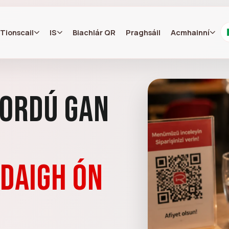
Tionscail
IS
Biachlár QR
Praghsáil
Acmhainní
 Ordú gan
rdaigh ón