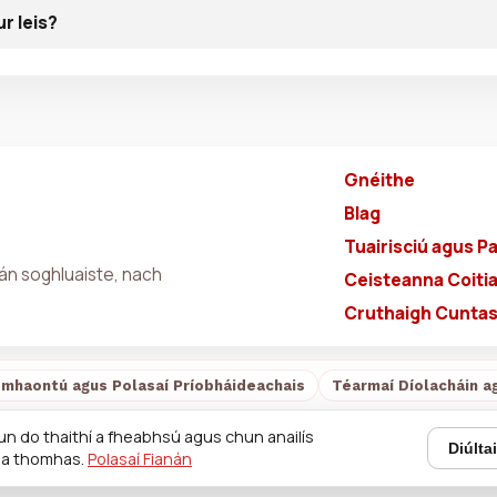
ur leis?
Gnéithe
Blag
Tuairisciú agus Pa
án soghluaiste, nach
Ceisteanna Coiti
Cruthaigh Cuntas 
mhaontú agus Polasaí Príobháideachais
Téarmaí Díolacháin a
un do thaithí a fheabhsú agus chun anailís
Diúlta
 a thomhas.
Polasaí Fianán