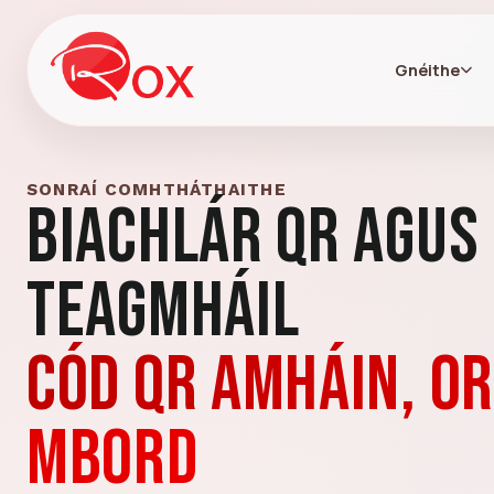
Gnéithe
SONRAÍ COMHTHÁTHAITHE
Biachlár QR agus
Teagmháil
Cód QR amháin, o
mbord