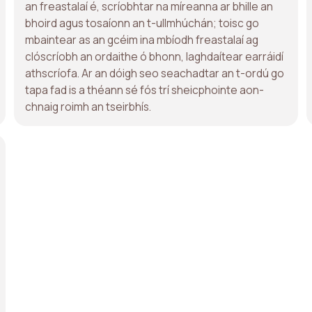
an freastalaí é, scríobhtar na míreanna ar bhille an
bhoird agus tosaíonn an t-ullmhúchán; toisc go
mbaintear as an gcéim ina mbíodh freastalaí ag
clóscríobh an ordaithe ó bhonn, laghdaítear earráidí
athscríofa. Ar an dóigh seo seachadtar an t-ordú go
tapa fad is a théann sé fós trí sheicphointe aon-
chnaig roimh an tseirbhís.