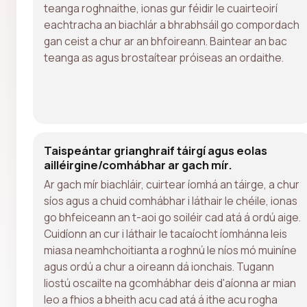
teanga roghnaithe, ionas gur féidir le cuairteoirí
eachtracha an biachlár a bhrabhsáil go compordach
gan ceist a chur ar an bhfoireann. Baintear an bac
teanga as agus brostaítear próiseas an ordaithe.
Taispeántar grianghraif táirgí agus eolas
ailléirgine/comhábhar ar gach mír.
Ar gach mír biachláir, cuirtear íomhá an táirge, a chur
síos agus a chuid comhábhar i láthair le chéile, ionas
go bhfeiceann an t-aoi go soiléir cad atá á ordú aige.
Cuidíonn an cur i láthair le tacaíocht íomhánna leis
miasa neamhchoitianta a roghnú le níos mó muiníne
agus ordú a chur a oireann dá ionchais. Tugann
liostú oscailte na gcomhábhar deis d'aíonna ar mian
leo a fhios a bheith acu cad atá á ithe acu rogha