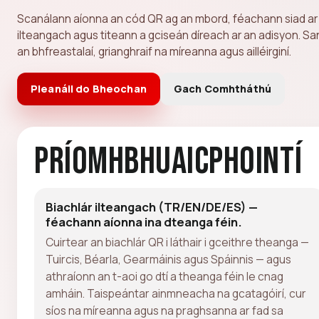
Scanálann aíonna an cód QR ag an mbord, féachann siad ar 
ilteangach agus titeann a gciseán díreach ar an adisyon. Sa
an bhfreastalaí, grianghraif na míreanna agus ailléirginí.
Pleanáil do Bheochan
Gach Comhtháthú
Príomhbhuaicphointí
Biachlár ilteangach (TR/EN/DE/ES) —
féachann aíonna ina dteanga féin.
Cuirtear an biachlár QR i láthair i gceithre theanga —
Tuircis, Béarla, Gearmáinis agus Spáinnis — agus
athraíonn an t-aoi go dtí a theanga féin le cnag
amháin. Taispeántar ainmneacha na gcatagóirí, cur
síos na míreanna agus na praghsanna ar fad sa