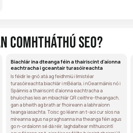
an Comhtháthú Seo?
Biachlár ina dteanga féin a thairiscint d'aíonna
eachtracha i gceantair turasóireachta
Is féidir le gnó atá ag feidhmiú i limistéar
turasóireachta biachlár i mBéarla, i nGearmáinis nó i
Spáinnis a thairiscint d'aíonna eachtracha a
bhuíochas leis an mbiachlár QR ceithre-theangach,
gan a bheith ag brath ar fhoireann a labhraíonn
teanga iasachta. Toisc go léann an t-aoi cur síos na
míreanna agus na praghsanna ina theanga féin agus
go n-ordaíonn sé dá réir, laghdaítear míthuiscintí