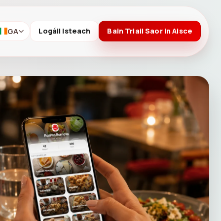
GA
Logáil Isteach
Bain Triail Saor in Aisce