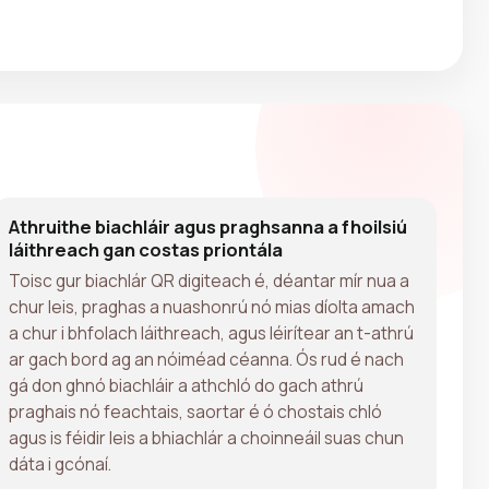
Athruithe biachláir agus praghsanna a fhoilsiú
láithreach gan costas priontála
Toisc gur biachlár QR digiteach é, déantar mír nua a
chur leis, praghas a nuashonrú nó mias díolta amach
a chur i bhfolach láithreach, agus léirítear an t-athrú
ar gach bord ag an nóiméad céanna. Ós rud é nach
gá don ghnó biachláir a athchló do gach athrú
praghais nó feachtais, saortar é ó chostais chló
agus is féidir leis a bhiachlár a choinneáil suas chun
dáta i gcónaí.