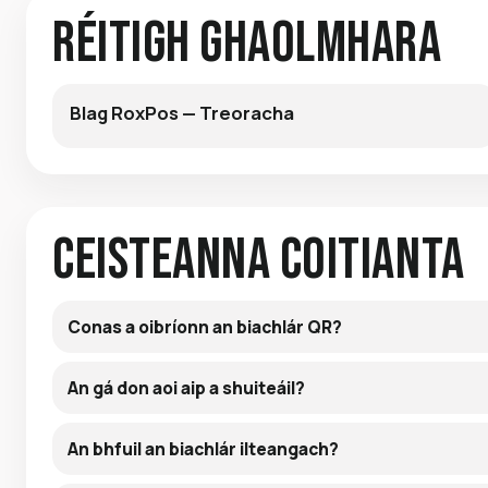
Réitigh Ghaolmhara
Blag RoxPos — Treoracha
Ceisteanna Coitianta
Conas a oibríonn an biachlár QR?
An gá don aoi aip a shuiteáil?
An bhfuil an biachlár ilteangach?