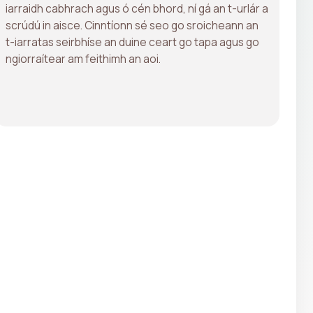
iarraidh cabhrach agus ó cén bhord, ní gá an t-urlár a
scrúdú in aisce. Cinntíonn sé seo go sroicheann an
t-iarratas seirbhíse an duine ceart go tapa agus go
ngiorraítear am feithimh an aoi.