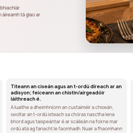
bhiachlár
n áireamh tá glao ar
Titeann an ciseán agus an t-ordú díreach ar an
adisyon; feiceann an chistin/airgeadóir
láithreach é.
A luaithe a dheimhníonn an custaiméir a chiseán,
seoltar an t-ordú isteach sa chóras nasctha lena
bhord agus taispeántar é ar scáileán na foirne mar
ordú atá ag fanacht le faomhadh. Nuair a fhaomhann