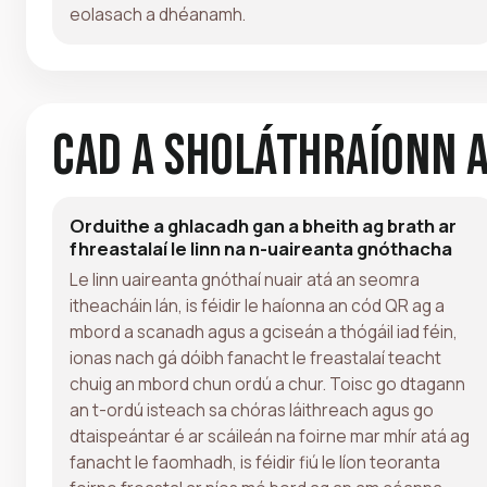
eolasach a dhéanamh.
Cad a Sholáthraíonn 
Orduithe a ghlacadh gan a bheith ag brath ar
fhreastalaí le linn na n-uaireanta gnóthacha
Le linn uaireanta gnóthaí nuair atá an seomra
itheacháin lán, is féidir le haíonna an cód QR ag a
mbord a scanadh agus a gciseán a thógáil iad féin,
ionas nach gá dóibh fanacht le freastalaí teacht
chuig an mbord chun ordú a chur. Toisc go dtagann
an t-ordú isteach sa chóras láithreach agus go
dtaispeántar é ar scáileán na foirne mar mhír atá ag
fanacht le faomhadh, is féidir fiú le líon teoranta