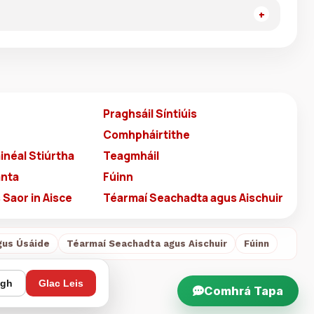
Praghsáil Síntiúis
Comhpháirtithe
inéal Stiúrtha
Teagmháil
anta
Fúinn
Saor in Aisce
Téarmaí Seachadta agus Aischuir
gus Úsáide
Téarmaí Seachadta agus Aischuir
Fúinn
igh
Glac Leis
Comhrá Tapa