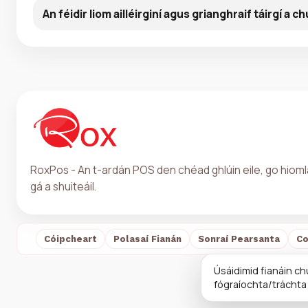
An féidir liom ailléirginí agus grianghraif táirgí a ch
RoxPos - An t-ardán POS den chéad ghlúin eile, go hioml
gá a shuiteáil.
Cóipcheart
Polasaí Fianán
Sonraí Pearsanta
Co
Úsáidimid fianáin ch
fógraíochta/tráchta