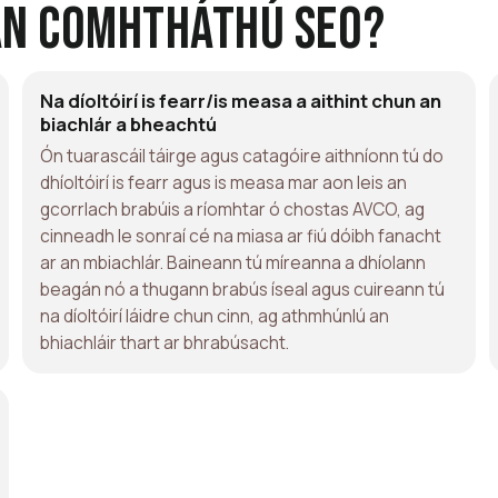
an Comhtháthú Seo?
Na díoltóirí is fearr/is measa a aithint chun an
biachlár a bheachtú
Ón tuarascáil táirge agus catagóire aithníonn tú do
dhíoltóirí is fearr agus is measa mar aon leis an
gcorrlach brabúis a ríomhtar ó chostas AVCO, ag
cinneadh le sonraí cé na miasa ar fiú dóibh fanacht
ar an mbiachlár. Baineann tú míreanna a dhíolann
beagán nó a thugann brabús íseal agus cuireann tú
na díoltóirí láidre chun cinn, ag athmhúnlú an
bhiachláir thart ar bhrabúsacht.