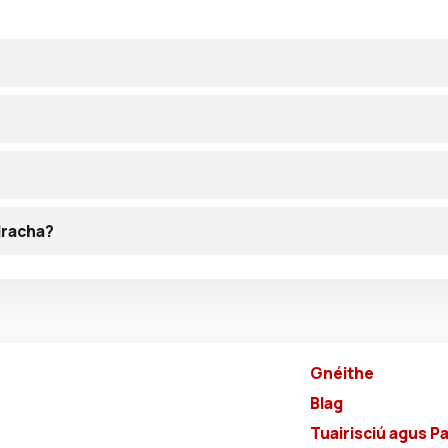
olracha?
Gnéithe
Blag
Tuairisciú agus Pa