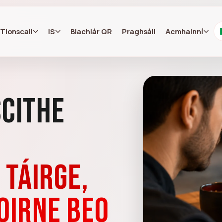
Tionscail
IS
Biachlár QR
Praghsáil
Acmhainní
scithe
 táirge,
oirne beo