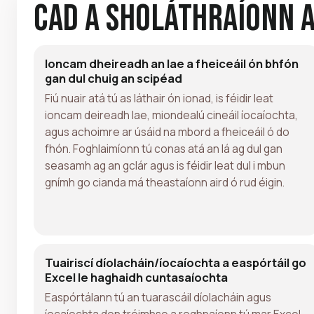
Cad a Sholáthraíonn 
Ioncam dheireadh an lae a fheiceáil ón bhfón
gan dul chuig an scipéad
Fiú nuair atá tú as láthair ón ionad, is féidir leat
ioncam deireadh lae, miondealú cineáil íocaíochta,
agus achoimre ar úsáid na mbord a fheiceáil ó do
fhón. Foghlaimíonn tú conas atá an lá ag dul gan
seasamh ag an gclár agus is féidir leat dul i mbun
gnímh go cianda má theastaíonn aird ó rud éigin.
Tuairiscí díolacháin/íocaíochta a easpórtáil go
Excel le haghaidh cuntasaíochta
Easpórtálann tú an tuarascáil díolacháin agus
íocaíochta don tréimhse a roghnaíonn tú mar Excel