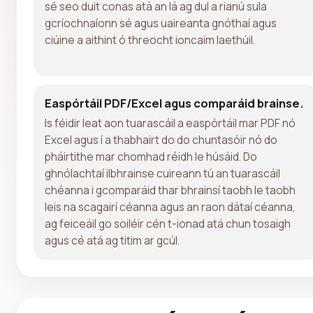
sé seo duit conas atá an lá ag dul a rianú sula
gcríochnaíonn sé agus uaireanta gnóthaí agus
ciúine a aithint ó threocht ioncaim laethúil.
Easpórtáil PDF/Excel agus comparáid brainse.
Is féidir leat aon tuarascáil a easpórtáil mar PDF nó
Excel agus í a thabhairt do do chuntasóir nó do
pháirtithe mar chomhad réidh le húsáid. Do
ghnólachtaí ilbhrainse cuireann tú an tuarascáil
chéanna i gcomparáid thar bhrainsí taobh le taobh
leis na scagairí céanna agus an raon dátaí céanna,
ag feiceáil go soiléir cén t-ionad atá chun tosaigh
agus cé atá ag titim ar gcúl.