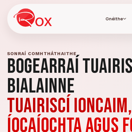
Gnéithe
SONRAÍ COMHTHÁTHAITHE
Bogearraí Tuairi
Bialainne
Tuairiscí ioncaim,
íocaíochta agus f