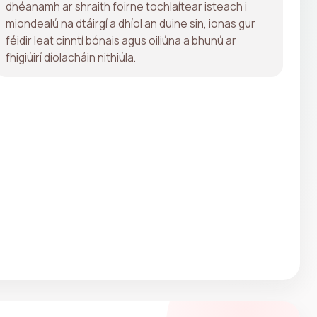
dhéanamh ar shraith foirne tochlaítear isteach i
miondealú na dtáirgí a dhíol an duine sin, ionas gur
féidir leat cinntí bónais agus oiliúna a bhunú ar
fhigiúirí díolacháin nithiúla.