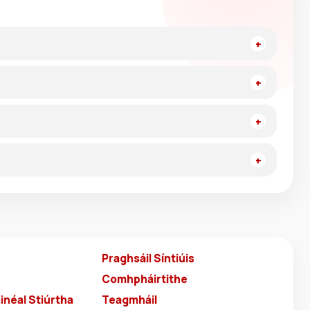
Praghsáil Síntiúis
Comhpháirtithe
inéal Stiúrtha
Teagmháil