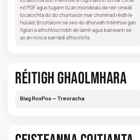
nó PDF agus tugann tú an miondealú de réir cineáil
íocaíochta do do chuntasóir mar chomhad réidh le
húsáid. Brostaíonn sé seo do dhúnadh tréimhse gan
figiúirí a athchlóscríobh de láimh agus baineann sé
as an riosca earráidí athscríofa.
Réitigh Ghaolmhara
Blag RoxPos — Treoracha