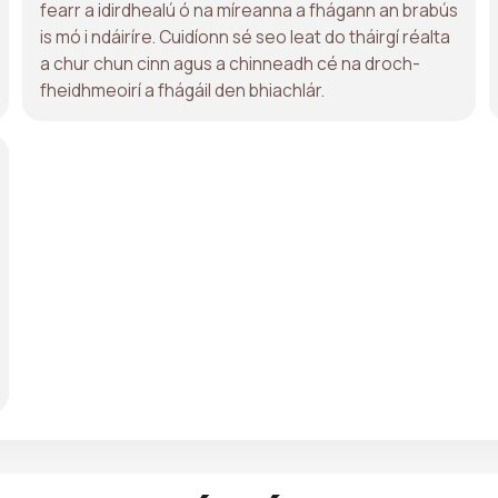
fearr a idirdhealú ó na míreanna a fhágann an brabús
is mó i ndáiríre. Cuidíonn sé seo leat do tháirgí réalta
a chur chun cinn agus a chinneadh cé na droch-
fheidhmeoirí a fhágáil den bhiachlár.