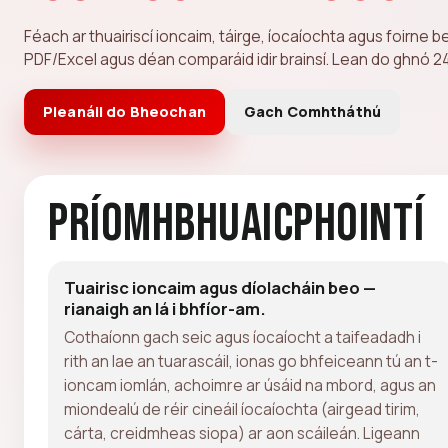
Féach ar thuairiscí ioncaim, táirge, íocaíochta agus foirne b
PDF/Excel agus déan comparáid idir brainsí. Lean do ghnó 24
Pleanáil do Bheochan
Gach Comhtháthú
Príomhbhuaicphointí
Tuairisc ioncaim agus díolacháin beo —
rianaigh an lá i bhfíor-am.
Cothaíonn gach seic agus íocaíocht a taifeadadh i
rith an lae an tuarascáil, ionas go bhfeiceann tú an t-
ioncam iomlán, achoimre ar úsáid na mbord, agus an
miondealú de réir cineáil íocaíochta (airgead tirim,
cárta, creidmheas siopa) ar aon scáileán. Ligeann