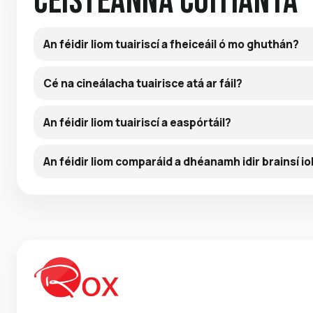
Ceisteanna Coitianta
An féidir liom tuairiscí a fheiceáil ó mo ghuthán?
Cé na cineálacha tuairisce atá ar fáil?
An féidir liom tuairiscí a easpórtáil?
An féidir liom comparáid a dhéanamh idir brainsí i