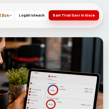
GA
Logáil Isteach
Bain Triail Saor in Aisce