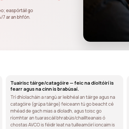
eo; easpórtáil go
/7 ar an bhfón.
Tuairisc táirge/catagóire — feic na díoltóirí is
fearr agus na cinn is brabúsaí.
Trí dhíolacháin a rangú ar leibhéal an táirge agus na
catagóire (grúpa táirge) feiceann tú go beacht cé
mhéad de gach mias a díoladh, agus toisc go
ríomhtar an tuarascáil bhrabúis/chaillteanais ó
chostas AVCO is féidir leat na tuilleamóirí ioncaim is