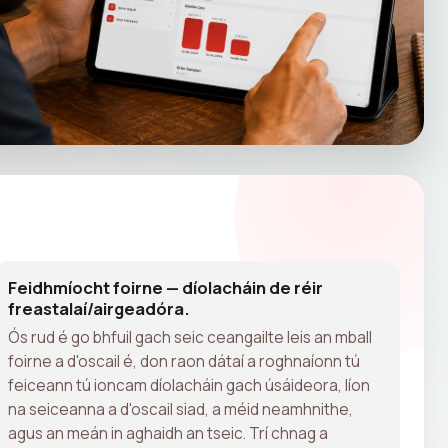
Feidhmíocht foirne — díolacháin de réir
freastalaí/airgeadóra.
Ós rud é go bhfuil gach seic ceangailte leis an mball
foirne a d'oscail é, don raon dátaí a roghnaíonn tú
feiceann tú ioncam díolacháin gach úsáideora, líon
na seiceanna a d'oscail siad, a méid neamhnithe,
agus an meán in aghaidh an tseic. Trí chnag a