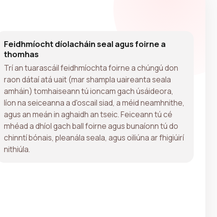
Feidhmíocht díolacháin seal agus foirne a
thomhas
Trí an tuarascáil feidhmíochta foirne a chúngú don
raon dátaí atá uait (mar shampla uaireanta seala
amháin) tomhaiseann tú ioncam gach úsáideora,
líon na seiceanna a d'oscail siad, a méid neamhnithe,
agus an meán in aghaidh an tseic. Feiceann tú cé
mhéad a dhíol gach ball foirne agus bunaíonn tú do
chinntí bónais, pleanála seala, agus oiliúna ar fhigiúirí
nithiúla.