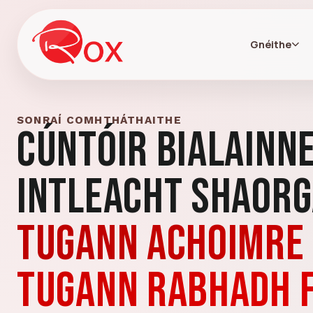
Gnéithe
SONRAÍ COMHTHÁTHAITHE
Cúntóir Bialainne
Intleacht Shaor
Tugann achoimre 
tugann rabhadh f