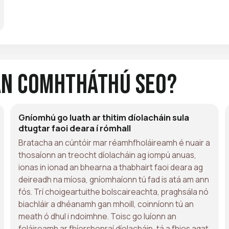
an Comhtháthú Seo?
Gníomhú go luath ar thitim díolacháin sula
dtugtar faoi deara í rómhall
Bratacha an cúntóir mar réamhfholáireamh é nuair a
thosaíonn an treocht díolacháin ag iompú anuas,
ionas in ionad an bhearna a thabhairt faoi deara ag
deireadh na míosa, gníomhaíonn tú fad is atá am ann
fós. Trí choigeartuithe bolscaireachta, praghsála nó
biachláir a dhéanamh gan mhoill, coinníonn tú an
meath ó dhul i ndoimhne. Toisc go luíonn an
foláireamh ar fhíorshonraí díolacháin, tá a fhios agat