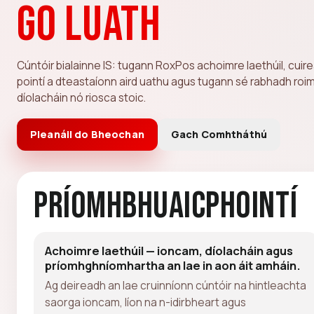
go luath
Cúntóir bialainne IS: tugann RoxPos achoimre laethúil, cuirea
pointí a dteastaíonn aird uathu agus tugann sé rabhadh roimh
díolacháin nó riosca stoic.
Pleanáil do Bheochan
Gach Comhtháthú
Príomhbhuaicphointí
Achoimre laethúil — ioncam, díolacháin agus
príomhghníomhartha an lae in aon áit amháin.
Ag deireadh an lae cruinníonn cúntóir na hintleachta
saorga ioncam, líon na n-idirbheart agus