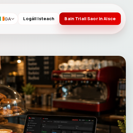
GA
Logáil Isteach
Bain Triail Saor in Aisce