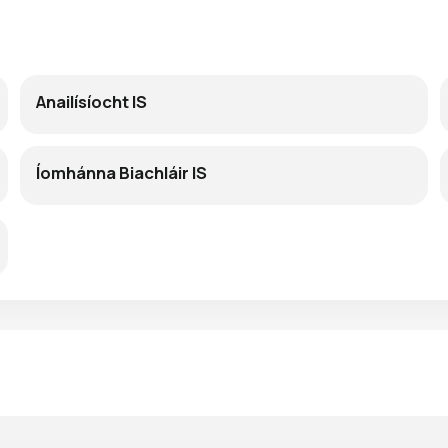
Anailísíocht IS
Íomhánna Biachláir IS