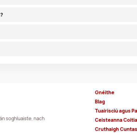
a?
Gnéithe
Blag
Tuairisciú agus Pa
án soghluaiste, nach
Ceisteanna Coiti
Cruthaigh Cuntas 