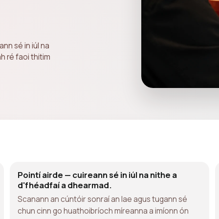
nn sé in iúl na
 ré faoi thitim
Pointí airde — cuireann sé in iúl na nithe a
d'fhéadfaí a dhearmad.
Scanann an cúntóir sonraí an lae agus tugann sé
chun cinn go huathoibríoch míreanna a imíonn ón