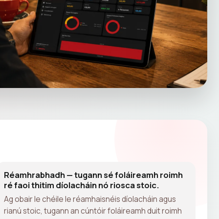
Réamhrabhadh — tugann sé foláireamh roimh
ré faoi thitim díolacháin nó riosca stoic.
Ag obair le chéile le réamhaisnéis díolacháin agus
rianú stoic, tugann an cúntóir foláireamh duit roimh