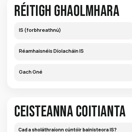
Réitigh Ghaolmhara
IS (forbhreathnú)
Réamhaisnéis Díolacháin IS
Gach Gné
Ceisteanna Coitianta
Cad a sholáthraíonn cúntóir bainisteora IS?