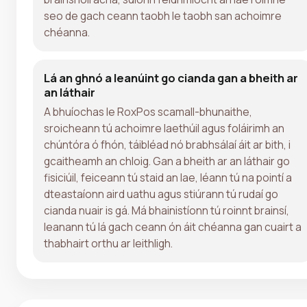
seo de gach ceann taobh le taobh san achoimre
chéanna.
Lá an ghnó a leanúint go cianda gan a bheith ar
an láthair
A bhuíochas le RoxPos scamall-bhunaithe,
sroicheann tú achoimre laethúil agus foláirimh an
chúntóra ó fhón, táibléad nó brabhsálaí áit ar bith, i
gcaitheamh an chloig. Gan a bheith ar an láthair go
fisiciúil, feiceann tú staid an lae, léann tú na pointí a
dteastaíonn aird uathu agus stiúrann tú rudaí go
cianda nuair is gá. Má bhainistíonn tú roinnt brainsí,
leanann tú lá gach ceann ón áit chéanna gan cuairt a
thabhairt orthu ar leithligh.