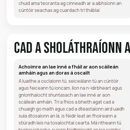
chuid ama teoranta ag cinneadh ar a aibhsíonn an
cúntóir seachas ag cuardach trí tháblaí.
Cad a Sholáthraíonn 
Achoimre an lae inné a fháil ar aon scáileán
amháin agus an doras á oscailt
A luaithe a osclaíonn tú, seiceálann tú an cúntóir
agus feiceann tú ioncam, líon na n-idirbheart agus
gníomhaíocht shuntasach an lae inné ar aon
scáileán amháin. Trí a fhios a bheith agat cad a
chuaigh go maith agus cad a dteastaíonn aird uaidh
sula dtosaíonn an lá, is féidir leat an fhoireann a
stiúradh leis na tosaíochtaí cearta. Má ritheann tú
brainsí iolracha, suíonn feidhmíocht an lae roimhe