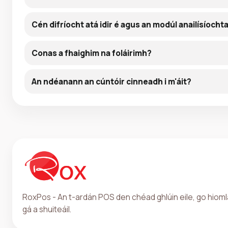
Cén difríocht atá idir é agus an modúl anailísíocht
Conas a fhaighim na foláirimh?
An ndéanann an cúntóir cinneadh i m'áit?
RoxPos - An t-ardán POS den chéad ghlúin eile, go hioml
gá a shuiteáil.