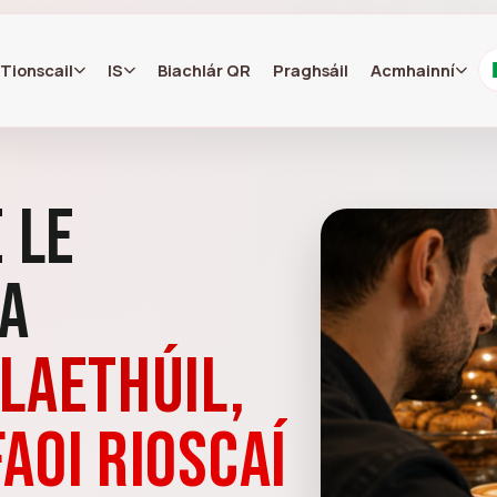
Tionscail
IS
Biachlár QR
Praghsáil
Acmhainní
 le
ga
laethúil,
aoi rioscaí