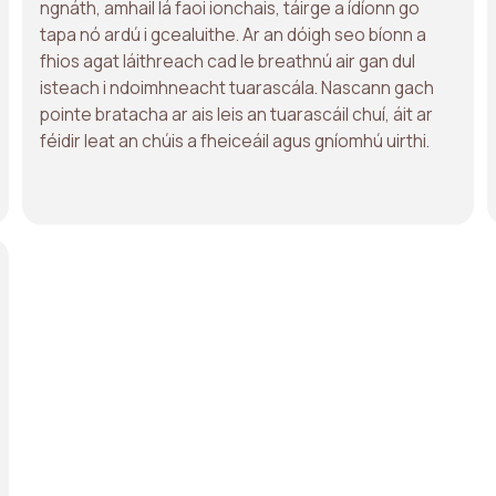
ngnáth, amhail lá faoi ionchais, táirge a ídíonn go
tapa nó ardú i gcealuithe. Ar an dóigh seo bíonn a
fhios agat láithreach cad le breathnú air gan dul
isteach i ndoimhneacht tuarascála. Nascann gach
pointe bratacha ar ais leis an tuarascáil chuí, áit ar
féidir leat an chúis a fheiceáil agus gníomhú uirthi.