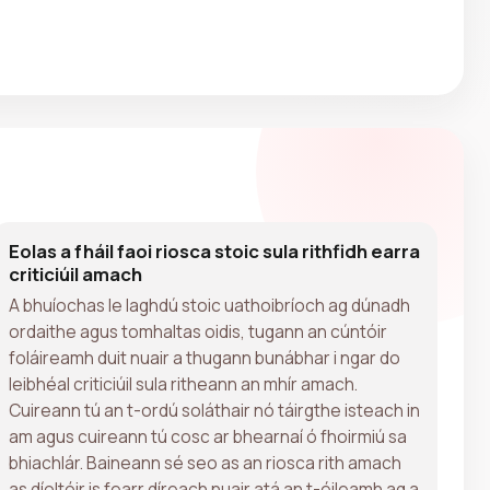
Eolas a fháil faoi riosca stoic sula rithfidh earra
criticiúil amach
A bhuíochas le laghdú stoic uathoibríoch ag dúnadh
ordaithe agus tomhaltas oidis, tugann an cúntóir
foláireamh duit nuair a thugann bunábhar i ngar do
leibhéal criticiúil sula ritheann an mhír amach.
Cuireann tú an t-ordú soláthair nó táirgthe isteach in
am agus cuireann tú cosc ar bhearnaí ó fhoirmiú sa
bhiachlár. Baineann sé seo as an riosca rith amach
as díoltóir is fearr díreach nuair atá an t-éileamh ag a