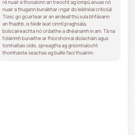
ré nuair a thosaíonn an treocht ag iompú anuas nó
nuair a thugann bunábhar i ngar do leibhéal criticiúil.
Toisc go gcuirtear ar an airdeall thú sula bhfásann
an fhadhb, is féidir leat cinntí praghsála,
bolscaireachta nó ordaithe a dhéanamh in am. Tá na
foláirimh bunaithe ar fhíorshonraí díolacháin agus
tomhaltais oidis, spreagtha ag gníomhaíocht
thomhaiste seachas ag buille faoi thuairim.