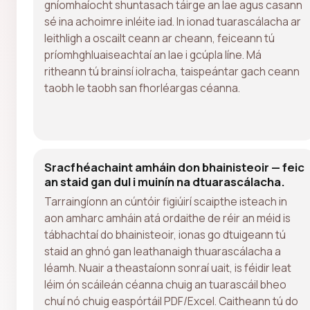
gníomhaíocht shuntasach táirge an lae agus casann
sé ina achoimre inléite iad. In ionad tuarascálacha ar
leithligh a oscailt ceann ar cheann, feiceann tú
príomhghluaiseachtaí an lae i gcúpla líne. Má
ritheann tú brainsí iolracha, taispeántar gach ceann
taobh le taobh san fhorléargas céanna.
Sracfhéachaint amháin don bhainisteoir — feic
an staid gan dul i muinín na dtuarascálacha.
Tarraingíonn an cúntóir figiúirí scaipthe isteach in
aon amharc amháin atá ordaithe de réir an méid is
tábhachtaí do bhainisteoir, ionas go dtuigeann tú
staid an ghnó gan leathanaigh thuarascálacha a
léamh. Nuair a theastaíonn sonraí uait, is féidir leat
léim ón scáileán céanna chuig an tuarascáil bheo
chuí nó chuig easpórtáil PDF/Excel. Caitheann tú do