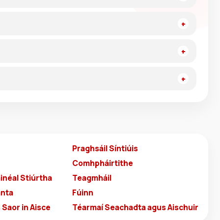
Praghsáil Síntiúis
Comhpháirtithe
inéal Stiúrtha
Teagmháil
anta
Fúinn
Saor in Aisce
Téarmaí Seachadta agus Aischuir