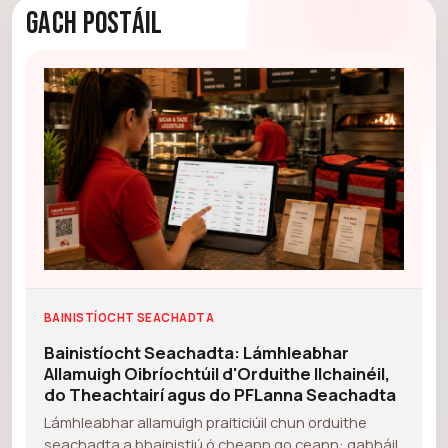
Gach Postáil
BAINISTÍOCHT SEACHADTA
Bainistíocht Seachadta: Lámhleabhar
Allamuigh Oibríochtúil d'Orduithe Ilchainéil,
do Theachtairí agus do PFLanna Seachadta
Lámhleabhar allamuigh praiticiúil chun orduithe
seachadta a bhainistiú ó cheann go ceann: gabháil