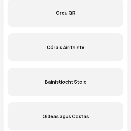
Ordú QR
Córais Áirithinte
Bainistíocht Stoic
Oideas agus Costas