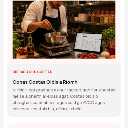
OIDEAS AGUS COSTAS
Conas Costas Oidis a Ríomh
Ní féidir leat praghas a chur i gceart gan fíor-chostas
méise a bheith ar eolas agat. Costas oidis ó
phraghas comhábhair agus cuid go AVCO agus
cóimheas costais bia, céim ar chéim.