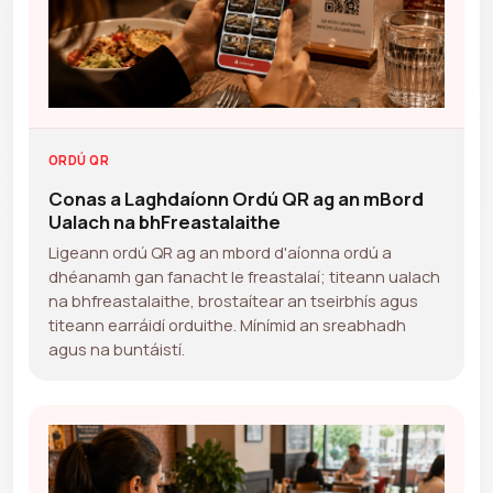
ORDÚ QR
Conas a Laghdaíonn Ordú QR ag an mBord
Ualach na bhFreastalaithe
Ligeann ordú QR ag an mbord d'aíonna ordú a
dhéanamh gan fanacht le freastalaí; titeann ualach
na bhfreastalaithe, brostaítear an tseirbhís agus
titeann earráidí orduithe. Mínímid an sreabhadh
agus na buntáistí.