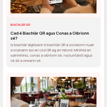
BIACHLÁR QR
Cad é Biachlár QR agus Conas a Oibríonn
sé?
Is biachlár digiteach é biachlár QR a osclaíonn nuair
a scanann aoi an cód QR ag an mbord. Mínímid an
sainmhíniú, conas a oibríonn sé, na buntáistí agus
cé dó a oireann sé.