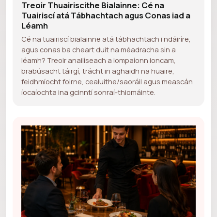
Treoir Thuairiscithe Bialainne: Cé na
Tuairiscí atá Tábhachtach agus Conas iad a
Léamh
Cé na tuairiscí bialainne atá tábhachtach i ndáiríre,
agus conas ba cheart duit na méadracha sin a
léamh? Treoir anailíseach a iompaíonn ioncam,
brabúsacht táirgí, trácht in aghaidh na huaire,
feidhmíocht foirne, cealuithe/saoráil agus meascán
íocaíochta ina gcinntí sonraí-thiomáinte.