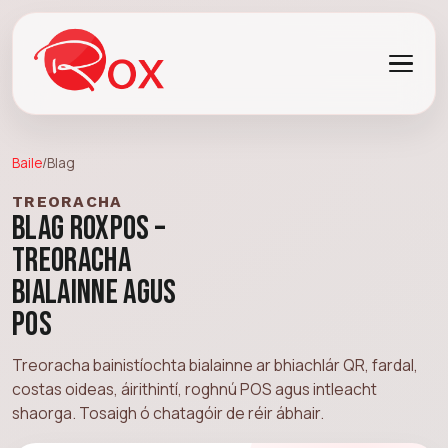
Baile
/
Blag
TREORACHA
Blag RoxPos –
Treoracha
Bialainne agus
POS
Treoracha bainistíochta bialainne ar bhiachlár QR, fardal,
costas oideas, áirithintí, roghnú POS agus intleacht
shaorga. Tosaigh ó chatagóir de réir ábhair.