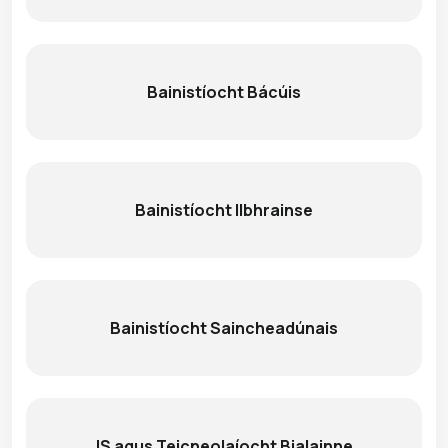
Bainistíocht Bácúis
Bainistíocht Ilbhrainse
Bainistíocht Saincheadúnais
IS agus Teicneolaíocht Bialainne