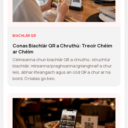
BIACHLÁR QR
Conas Biachlár QR a Chruthú: Treoir Chéim
ar Chéim
Céimeanna chun biachlár QR a chruthú: struchtúr
biachláir, míreanna/praghsanna/grianghraif a chur
leis, ábhar ilteangach agus an cód QR a chur ar na
boird. Ó nialas go beo.