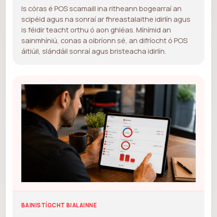
Is córas é POS scamaill ina ritheann bogearraí an
scipéid agus na sonraí ar fhreastalaithe idirlín agus
is féidir teacht orthu ó aon ghléas. Mínímid an
sainmhíniú, conas a oibríonn sé, an difríocht ó POS
áitiúil, slándáil sonraí agus bristeacha idirlín.
BAINISTÍOCHT BIALAINNE