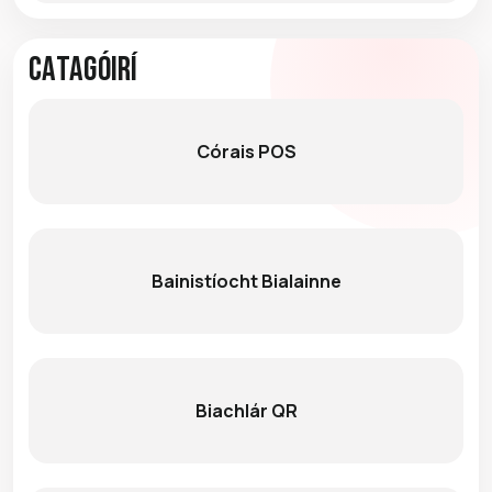
Catagóirí
Córais POS
Bainistíocht Bialainne
Biachlár QR