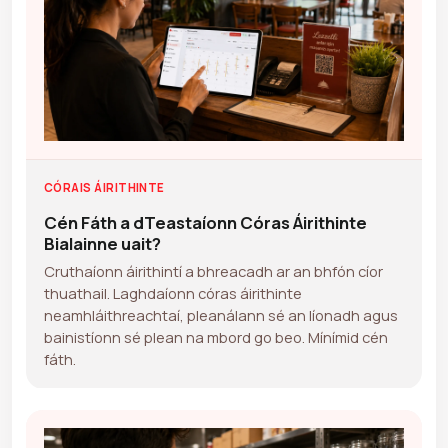
CÓRAIS ÁIRITHINTE
Cén Fáth a dTeastaíonn Córas Áirithinte
Bialainne uait?
Cruthaíonn áirithintí a bhreacadh ar an bhfón cíor
thuathail. Laghdaíonn córas áirithinte
neamhláithreachtaí, pleanálann sé an líonadh agus
bainistíonn sé plean na mbord go beo. Mínímid cén
fáth.