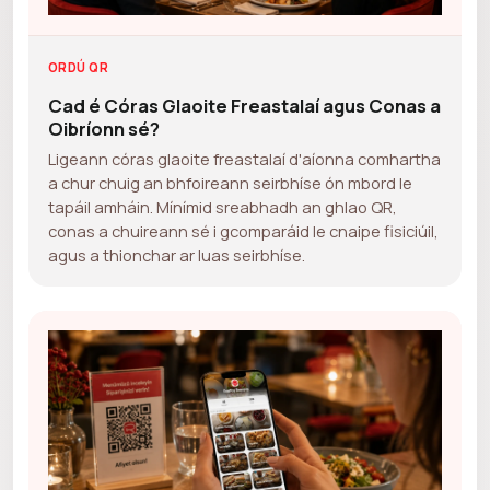
ORDÚ QR
Cad é Córas Glaoite Freastalaí agus Conas a
Oibríonn sé?
Ligeann córas glaoite freastalaí d'aíonna comhartha
a chur chuig an bhfoireann seirbhíse ón mbord le
tapáil amháin. Mínímid sreabhadh an ghlao QR,
conas a chuireann sé i gcomparáid le cnaipe fisiciúil,
agus a thionchar ar luas seirbhíse.