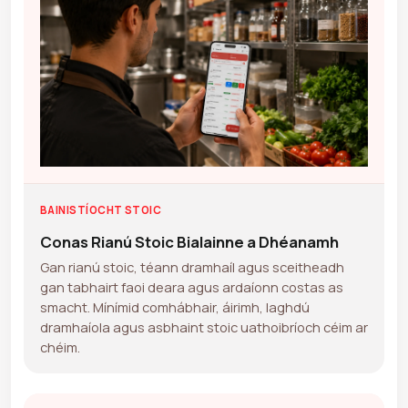
BAINISTÍOCHT STOIC
Conas Rianú Stoic Bialainne a Dhéanamh
Gan rianú stoic, téann dramhaíl agus sceitheadh
gan tabhairt faoi deara agus ardaíonn costas as
smacht. Mínímid comhábhair, áirimh, laghdú
dramhaíola agus asbhaint stoic uathoibríoch céim ar
chéim.