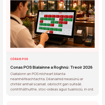
CÓRAIS POS
Conas POS Bialainne a Roghnú: Treoir 2026
Ciallaíonn an POS mícheart blianta
neamhéifeachtachta. Déanaimid measúnú ar
chritéir amhail scamall, oibríocht gan suiteáil,
comhtháthuithe, stoc-oideas agus tuairisciú, in ord.