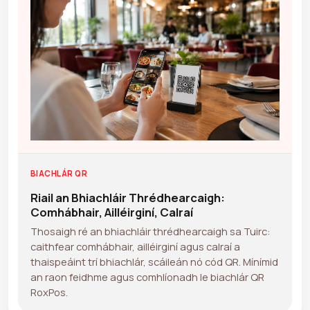
BIACHLÁR QR
Riail an Bhiachláir Thrédhearcaigh:
Comhábhair, Ailléirginí, Calraí
Thosaigh ré an bhiachláir thrédhearcaigh sa Tuirc:
caithfear comhábhair, ailléirginí agus calraí a
thaispeáint trí bhiachlár, scáileán nó cód QR. Mínímid
an raon feidhme agus comhlíonadh le biachlár QR
RoxPos.