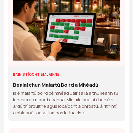
BAINISTÍOCHT BIALAINNE
Bealaí chun Malartú Boird a Mhéadú
Is é malartú boird cé mhéad uair sa lá a thuilleann tú
ioncam ón mbord céanna. Mínímid bealaí chun é a
ardú trí orduithe agus íocaíocht a bhrostú, áirithintí
a phleanáil agus tomhas le tuairiscí.