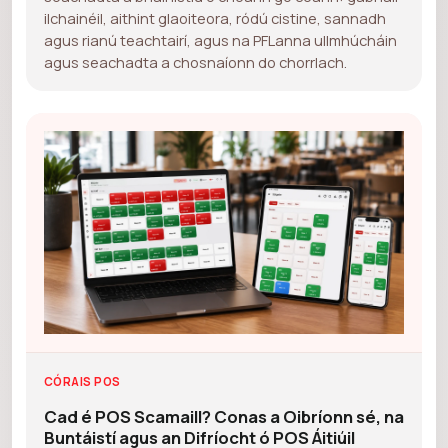
ilchainéil, aithint glaoiteora, ródú cistine, sannadh
agus rianú teachtairí, agus na PFLanna ullmhúcháin
agus seachadta a chosnaíonn do chorrlach.
CÓRAIS POS
Cad é POS Scamaill? Conas a Oibríonn sé, na
Buntáistí agus an Difríocht ó POS Áitiúil