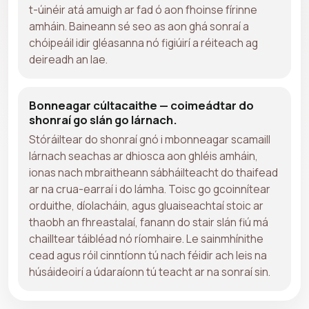
t-úinéir atá amuigh ar fad ó aon fhoinse fírinne
amháin. Baineann sé seo as aon ghá sonraí a
chóipeáil idir gléasanna nó figiúirí a réiteach ag
deireadh an lae.
Bonneagar cúltacaithe — coimeádtar do
shonraí go slán go lárnach.
Stóráiltear do shonraí gnó i mbonneagar scamaill
lárnach seachas ar dhiosca aon ghléis amháin,
ionas nach mbraitheann sábháilteacht do thaifead
ar na crua-earraí i do lámha. Toisc go gcoinnítear
orduithe, díolacháin, agus gluaiseachtaí stoic ar
thaobh an fhreastalaí, fanann do stair slán fiú má
chailltear táibléad nó ríomhaire. Le sainmhínithe
cead agus róil cinntíonn tú nach féidir ach leis na
húsáideoirí a údaraíonn tú teacht ar na sonraí sin.