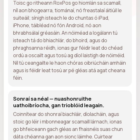
Toisc go ritheann RoxPos go hiomlán sa scamall,
níl aon bhogearra, tiománaí, nó freastalaí áitiúil le
suiteáil; sínigh isteach le do chuntas ó iPad,
iPhone, táibléad nó fón Android, nó aon
bhrabhsálaí gréasáin. An nóiméad a logálann tú
isteach tá do bhiachlár, do bhoird, agus do
phraghsanna réidh, ionas gur féidir leat do chéad
ordú a oscailt agus tosú ag díol laistigh de nóiméid.
Níl tú ceangailte le haon chóras oibriúcháin amháin
agus is féidir leat tosú ar pé gléas atá agat cheana
féin.
Sonraí sa néal — nuashonruithe
uathoibríocha, gan trioblóid leagain.
Coinnítear do shonraí biachláir, díolacháin, agus
stoic go léir i mbonneagar scamaill lárnach, ionas
go bhfeiceann gach gléas an fhaisnéis suas chun
dáta chéanna gan aon sionc láimhe. Cuirtear