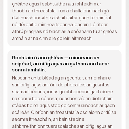
gnéithe agus feabhsuithe nua i bhfeidhm ar
thaobh an fhreastalaí, rud a chiallaíonn nach gá
duit nuashonruithe a shuiteáil ar gach teirminéal
nó déileáil le mímheaitseanna leagain. Léirítear
athrú praghais nó biachláir a dhéanann tú ar ghléas
amháin ar na cinn eile go léir láithreach.
Rochtain ó aon ghléas — roinneann an
scipéad, an oifig agus an guthán aon tacar
sonraí amháin.
Nascann an táibléad ag an gcuntar, an ríomhaire
san oifig, agus an fón i do phóca leis an gcuntas
scamaill céanna, ionas go bhfeiceann gach duine
na sonraí beo céanna; nuashonraíonn díolacháin,
stádas boird, agus stoc go comhuaineach ar gach
scáileán. Oibríonn an freastalaí a osclaíonn ordú sa
seomra itheacháin, an bainisteoir a
athbhreithníonn tuarascálacha san oifig, agus an