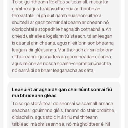
Toisc go ritheann RoxPos sa scamall, imscartar
gnéithe agus feabhsuithe nua ar thaobh an
fhreastalaí; ní gá duit riamh nuashonruithe a
shuiteáil ar gach teirminéal ceann ar cheann nó
oibríochtaí a stopadh le haghaidh cothabhála. An
chéad uair eile a logálann tú isteach, tá an leagan
is déanaí ann cheana, agus ní éiríonn aon bhearna
leagain idir gléasanna. Mar thoradh air sin oibríonn
d'fhoireann i gcónaí leis an gcomhéadan céanna,
agus imíonn an riosca neamh-chomhoiriúnachta
nó earráidí de bharr leaganacha as dáta.
Leanúint ar aghaidh gan chailliúint sonraí fiú
má bhriseann gléas
Toisc go stóráiltear do shonraí sa scamall lárnach
seachas i gcuimhne gléis, fanann do stair ordaithe,
díolacháin, agus stoic in áit fiú má thiteann
táibléad, má bhriseann sé, nó má ghoidtear é. Níl