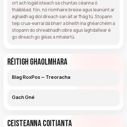
ort ach logáil isteach sa chuntas céanna ó
tháibléad, fón, nó ríomhaire breise agus leanúint ar
aghaidh ag díol díreach san áit ar fhág tú. Stopann
teip crua-earraí dá bharr a bheith ina ghéarchéim a
stopann do shreabhadh oibre agus laghdaítear é
go díreach go gléas a mhalartú.
Réitigh Ghaolmhara
Blag RoxPos — Treoracha
Gach Gné
Ceisteanna Coitianta