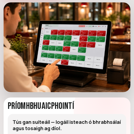
Príomhbhuaicphointí
Tús gan suiteáil — logáil isteach ó bhrabhsálaí
agus tosaigh ag díol.