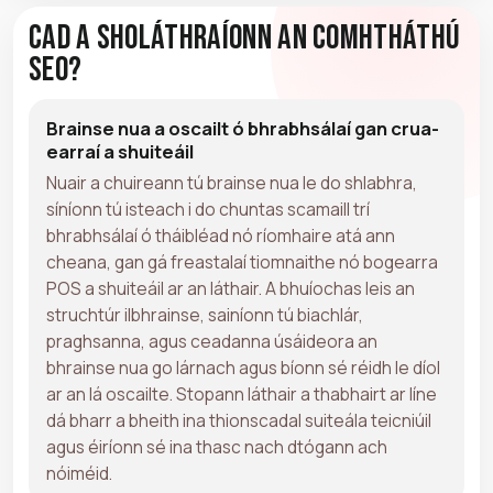
Cad a Sholáthraíonn an Comhtháthú
Seo?
Brainse nua a oscailt ó bhrabhsálaí gan crua-
earraí a shuiteáil
Nuair a chuireann tú brainse nua le do shlabhra,
síníonn tú isteach i do chuntas scamaill trí
bhrabhsálaí ó tháibléad nó ríomhaire atá ann
cheana, gan gá freastalaí tiomnaithe nó bogearra
POS a shuiteáil ar an láthair. A bhuíochas leis an
struchtúr ilbhrainse, sainíonn tú biachlár,
praghsanna, agus ceadanna úsáideora an
bhrainse nua go lárnach agus bíonn sé réidh le díol
ar an lá oscailte. Stopann láthair a thabhairt ar líne
dá bharr a bheith ina thionscadal suiteála teicniúil
agus éiríonn sé ina thasc nach dtógann ach
nóiméid.