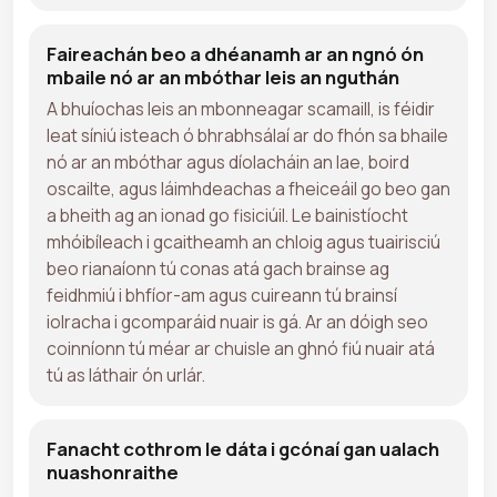
Faireachán beo a dhéanamh ar an ngnó ón
mbaile nó ar an mbóthar leis an nguthán
A bhuíochas leis an mbonneagar scamaill, is féidir
leat síniú isteach ó bhrabhsálaí ar do fhón sa bhaile
nó ar an mbóthar agus díolacháin an lae, boird
oscailte, agus láimhdeachas a fheiceáil go beo gan
a bheith ag an ionad go fisiciúil. Le bainistíocht
mhóibíleach i gcaitheamh an chloig agus tuairisciú
beo rianaíonn tú conas atá gach brainse ag
feidhmiú i bhfíor-am agus cuireann tú brainsí
iolracha i gcomparáid nuair is gá. Ar an dóigh seo
coinníonn tú méar ar chuisle an ghnó fiú nuair atá
tú as láthair ón urlár.
Fanacht cothrom le dáta i gcónaí gan ualach
nuashonraithe