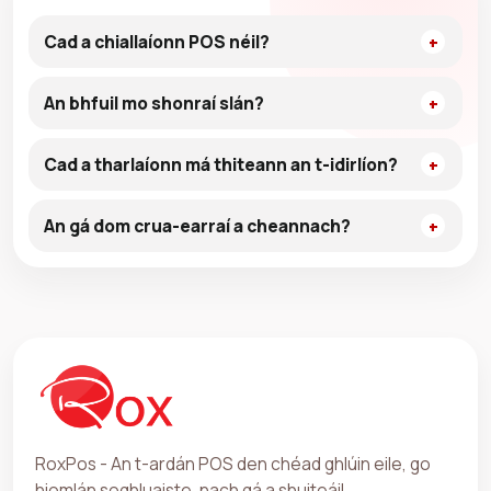
Cad a chiallaíonn POS néil?
An bhfuil mo shonraí slán?
Cad a tharlaíonn má thiteann an t-idirlíon?
An gá dom crua-earraí a cheannach?
RoxPos - An t-ardán POS den chéad ghlúin eile, go
hiomlán soghluaiste, nach gá a shuiteáil.