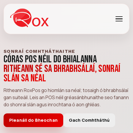
SONRAÍ COMHTHÁTHAITHE
Córas POS Néil do Bhialanna
Ritheann sé sa bhrabhsálaí, sonraí
slán sa néal
Ritheann RoxPos go hiomlán sa néal; tosaigh ó bhrabhsálaí
gan suiteáil. Leis an POS néil gréasánbhunaithe seo fanann
do shonraí slán agus inrochtana ó aon ghléas.
Pleanáil do Bheochan
Gach Comhtháthú