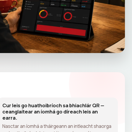
Cur leis go huathoibríoch sa bhiachlár QR —
ceanglaítear an íomhá go díreach leis an
earra.
Nasctar an íomhá a tháirgeann an intleacht shaorga