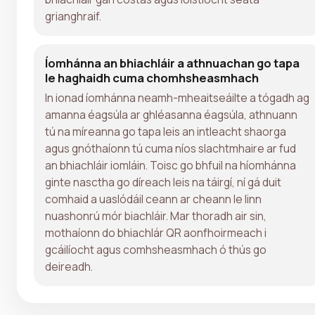
grianghraif.
Íomhánna an bhiachláir a athnuachan go tapa
le haghaidh cuma chomhsheasmhach
In ionad íomhánna neamh-mheaitseáilte a tógadh ag
amanna éagsúla ar ghléasanna éagsúla, athnuann
tú na míreanna go tapa leis an intleacht shaorga
agus gnóthaíonn tú cuma níos slachtmhaire ar fud
an bhiachláir iomláin. Toisc go bhfuil na híomhánna
ginte nasctha go díreach leis na táirgí, ní gá duit
comhaid a uaslódáil ceann ar cheann le linn
nuashonrú mór biachláir. Mar thoradh air sin,
mothaíonn do bhiachlár QR aonfhoirmeach i
gcáilíocht agus comhsheasmhach ó thús go
deireadh.