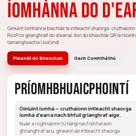
íomhánna do d'ea
Giniúint íomhánna biachláir le intleacht shaorga: cruthaío
RoxPos grianghraif do d'earraí; líon do bhiachlár QR le híom
tarraingteacha i soicindí.
Pleanáil do Bheochan
Gach Comhtháthú
Príomhbhuaicphointí
Giniúint íomhá — cruthaíonn intleacht shaorga
íomhá d'earra nach bhfuil grianghraf aige.
Nuair a roghnaíonn tú táirgí nach bhfuil aon
ghrianghraf acu, gineann an intleacht shaorga