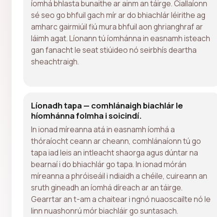
íomhá bhlasta bunaithe ar ainm an táirge. Ciallaíonn
sé seo go bhfuil gach mír ar do bhiachlár léirithe ag
amharc gairmiúil fiú mura bhfuil aon ghrianghraf ar
láimh agat. Líonann tú íomhánna in easnamh isteach
gan fanacht le seat stiúideo nó seirbhís deartha
sheachtraigh.
Líonadh tapa — comhlánaigh biachlár le
híomhánna folmha i soicindí.
In ionad míreanna atá in easnamh íomhá a
thóraíocht ceann ar cheann, comhlánaíonn tú go
tapa iad leis an intleacht shaorga agus dúntar na
bearnaí i do bhiachlár go tapa. In ionad mórán
míreanna a phróiseáil i ndiaidh a chéile, cuireann an
sruth gineadh an íomhá díreach ar an táirge.
Gearrtar an t-am a chaitear i ngnó nuaoscailte nó le
linn nuashonrú mór biachláir go suntasach.