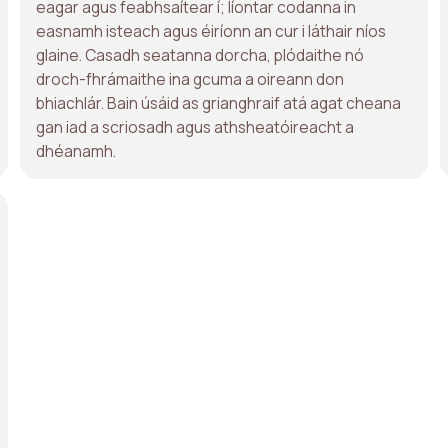
eagar agus feabhsaítear í; líontar codanna in
easnamh isteach agus éiríonn an cur i láthair níos
glaine. Casadh seatanna dorcha, plódaithe nó
droch-fhrámaithe ina gcuma a oireann don
bhiachlár. Bain úsáid as grianghraif atá agat cheana
gan iad a scriosadh agus athsheatóireacht a
dhéanamh.