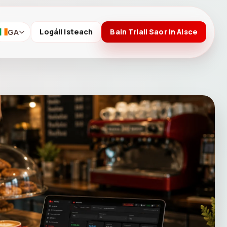
GA
Logáil Isteach
Bain Triail Saor in Aisce