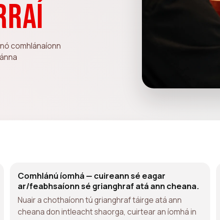
rraí
nn nó comhlánaíonn
hánna
Comhlánú íomhá — cuireann sé eagar
ar/feabhsaíonn sé grianghraf atá ann cheana.
Nuair a chothaíonn tú grianghraf táirge atá ann
cheana don intleacht shaorga, cuirtear an íomhá in