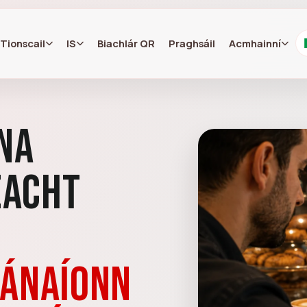
Tionscail
IS
Biachlár QR
Praghsáil
Acmhainní
na
eacht
lánaíonn