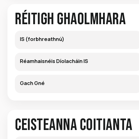
Réitigh Ghaolmhara
IS (forbhreathnú)
Réamhaisnéis Díolacháin IS
Gach Gné
Ceisteanna Coitianta