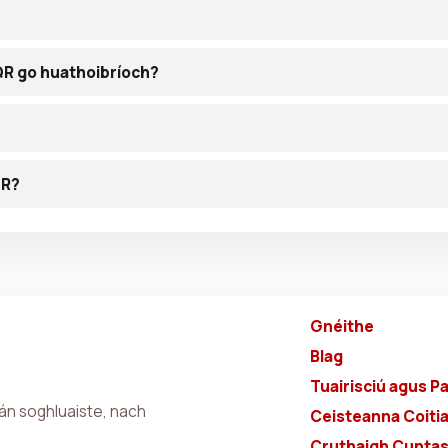
 QR go huathoibríoch?
QR?
Gnéithe
Blag
Tuairisciú agus Pa
án soghluaiste, nach
Ceisteanna Coiti
Cruthaigh Cuntas 