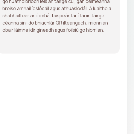
go huathoibríoch leis an táirge cuí, gan céimeanna
breise amhail íoslódáil agus athuaslódáil. A luaithe a
shábháiltear an íomhá, taispeántar í faoin táirge
céanna sin i do bhiachlár QR ilteangach. Imíonn an
obair láimhe idir gineadh agus foilsiú go hiomlán.