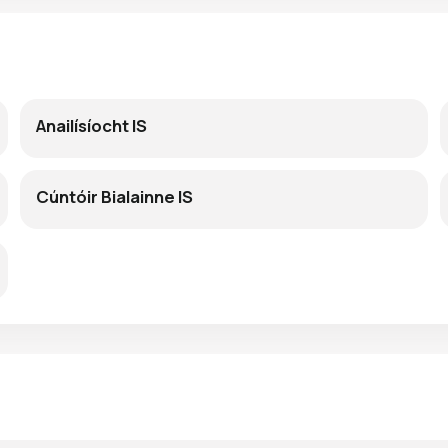
Anailísíocht IS
Cúntóir Bialainne IS