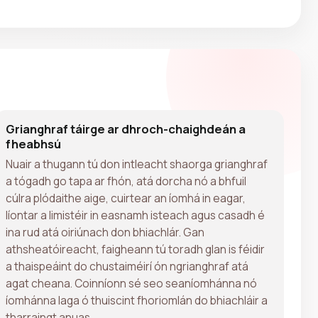
Grianghraf táirge ar dhroch-chaighdeán a
fheabhsú
Nuair a thugann tú don intleacht shaorga grianghraf
a tógadh go tapa ar fhón, atá dorcha nó a bhfuil
cúlra plódaithe aige, cuirtear an íomhá in eagar,
líontar a limistéir in easnamh isteach agus casadh é
ina rud atá oiriúnach don bhiachlár. Gan
athsheatóireacht, faigheann tú toradh glan is féidir
a thaispeáint do chustaiméirí ón ngrianghraf atá
agat cheana. Coinníonn sé seo seaníomhánna nó
íomhánna laga ó thuiscint fhoriomlán do bhiachláir a
tharraingt anuas.