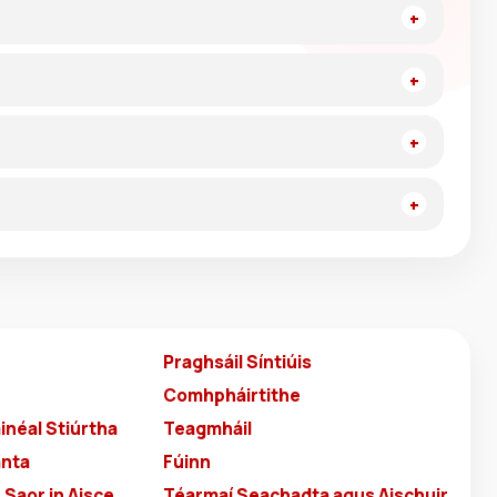
Praghsáil Síntiúis
Comhpháirtithe
inéal Stiúrtha
Teagmháil
anta
Fúinn
Saor in Aisce
Téarmaí Seachadta agus Aischuir