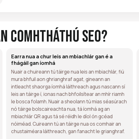
an Comhtháthú Seo?
Earra nua a chur leis an mbiachlár gan é a
fhágáil gan íomhá
Nuair a chuireann tú táirge nua leis an mbiachlár, fiú
mura bhfuil aon ghrianghraf agat, gineann an
intleacht shaorga íomhá láithreach agus nascann sí
leis an táirge í, ionas nach bhfoilsítear an mhír riamh
le bosca folamh. Nuair a sheolann tú mias séasúrach
nó táirge bolscaireachta nua, tá íomhá ag an
mbiachlár QR agus tá sé réidh le díol ón gcéad
nóiméad. Cuireann tú an táirge nua os comhair an
chustaiméara láithreach, gan fanacht le grianghraf.