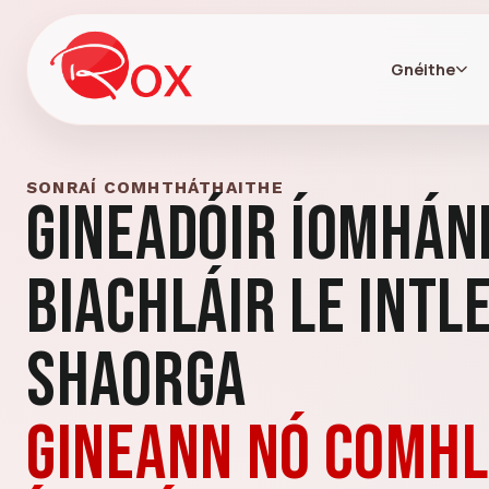
Gnéithe
SONRAÍ COMHTHÁTHAITHE
Gineadóir Íomhán
Biachláir le Intl
Shaorga
Gineann nó comh