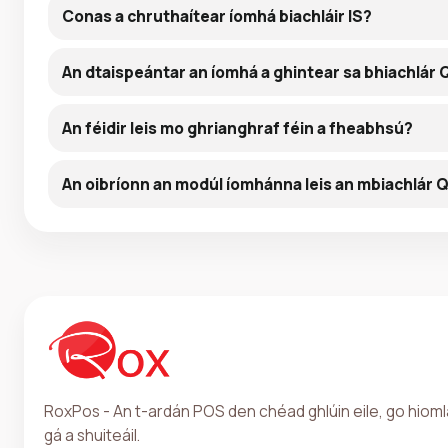
Conas a chruthaítear íomhá biachláir IS?
An dtaispeántar an íomhá a ghintear sa bhiachlár
An féidir leis mo ghrianghraf féin a fheabhsú?
An oibríonn an modúl íomhánna leis an mbiachlár 
RoxPos - An t-ardán POS den chéad ghlúin eile, go hioml
gá a shuiteáil.