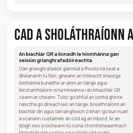
Cad a Sholáthraíonn 
An biachlár QR a líonadh le híomhánna gan
seisiún grianghrafadóireachta
Gan grianghrafadóir gairmiúil a fhostú ná seat a
dhéanamh tú féin, gineann an intleacht shaorga
íomhánna bunaithe ar ainm an táirge agus
léirshamhlaíonn sí na míreanna i do bhiachlár QR
ceann ar cheann. Toisc go bhfuil an íomhá ghinte
nasctha go díreach leis an táirge, breathnaíonn an
biachlár lán agus tarraingteach ó bharr go bun nuair
a scanann custaiméir an cód ag an mbord. Ar an
dóigh seo sroicheann tú cuma chomhsheasmhach
bhiachláir gan costas agus lóistíocht seata