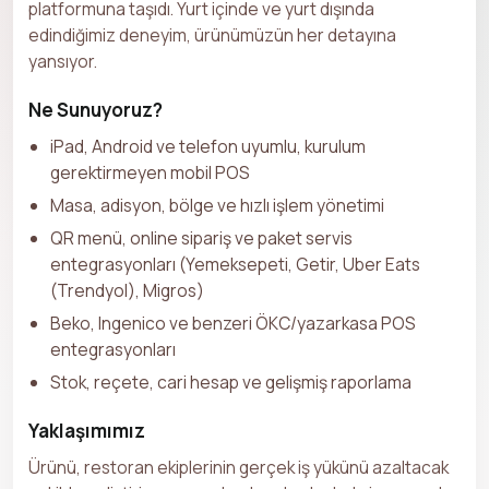
platformuna taşıdı. Yurt içinde ve yurt dışında
edindiğimiz deneyim, ürünümüzün her detayına
yansıyor.
Ne Sunuyoruz?
iPad, Android ve telefon uyumlu, kurulum
gerektirmeyen mobil POS
Masa, adisyon, bölge ve hızlı işlem yönetimi
QR menü, online sipariş ve paket servis
entegrasyonları (Yemeksepeti, Getir, Uber Eats
(Trendyol), Migros)
Beko, Ingenico ve benzeri ÖKC/yazarkasa POS
entegrasyonları
Stok, reçete, cari hesap ve gelişmiş raporlama
Yaklaşımımız
Ürünü, restoran ekiplerinin gerçek iş yükünü azaltacak