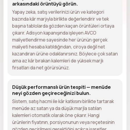
arkasındaki örüntüyü görün.
Yapay zeka, satış verilerinizi ürün ve kategori
bazında kâr marjıyla birlikte değerlendirir ve tek
başına tablolarda gözden kaçan örüntüleri ortaya
çıkarır. Adisyon kapanışında işleyen AVCO
maliyetlendirme sayesinde her ürünün gerçek
maliyeti hesaba katıldığından, ciroya değil net
kazandıran ürüne odaklanırsınız. Böylece çok satan
ama az kâr bırakan kalemleri de yüksek marjlı
fırsatları da net görürsünüz.
Düşük performanslı ürün tespiti — menüde
neyi gözden geçireceğinizi bulun.
Sistem, satış hacmi ile kâr katkısını birlikte tartarak
menüde az satan ya da düşük marjla satılan
kalemleri otomatik olarak öne çıkarır. Hangi
ürünlerin fiyatının, porsiyonunun veya reçetesinin
gözden geçirilmesi gerektiğini açıkça işaretler.