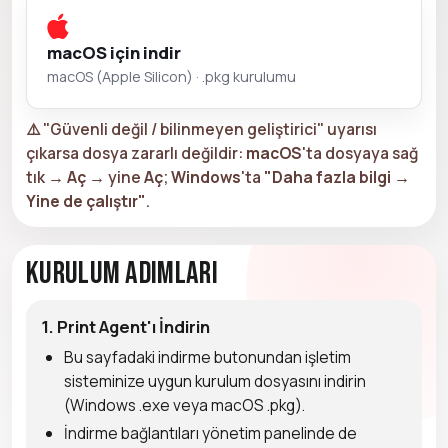
macOS için indir
macOS (Apple Silicon) · .pkg kurulumu
⚠️ "Güvenli değil / bilinmeyen geliştirici" uyarısı
çıkarsa dosya zararlı değildir:
macOS
'ta dosyaya sağ
tık →
Aç
→ yine
Aç
;
Windows
'ta
"Daha fazla bilgi →
Yine de çalıştır"
.
Kurulum Adımları
1. Print Agent'ı İndirin
Bu sayfadaki indirme butonundan işletim
sisteminize uygun kurulum dosyasını indirin
(Windows .exe veya macOS .pkg).
İndirme bağlantıları yönetim panelinde de