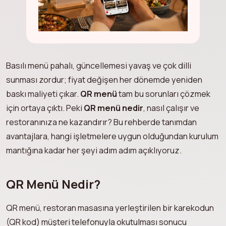
Basılı menü pahalı, güncellemesi yavaş ve çok dilli
sunması zordur; fiyat değişen her dönemde yeniden
baskı maliyeti çıkar.
QR menü
tam bu sorunları çözmek
için ortaya çıktı. Peki
QR menü nedir
, nasıl çalışır ve
restoranınıza ne kazandırır? Bu rehberde tanımdan
avantajlara, hangi işletmelere uygun olduğundan kurulum
mantığına kadar her şeyi adım adım açıklıyoruz.
QR Menü Nedir?
QR menü, restoran masasına yerleştirilen bir karekodun
(QR kod) müşteri telefonuyla okutulması sonucu