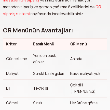
masadan sipariş ve garson çağırma özelliklerini de
QR
sipariş sistemi
sayfasında inceleyebilirsiniz.
QR Menünün Avantajları
Kriter
Basılı Menü
QR Menü
Yeniden baskı,
Güncelleme
Anında
günler
Maliyet
Sürekli baskı gideri
Baskı maliyeti yok
Çok dilli
Dil
Tek/iki dil
(TR/EN/DE/ES)
Görsel
Sınırlı
Her ürüne görsel