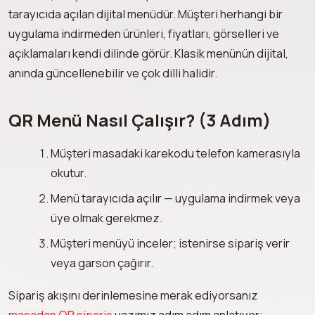
tarayıcıda açılan dijital menüdür. Müşteri herhangi bir
uygulama indirmeden ürünleri, fiyatları, görselleri ve
açıklamaları kendi dilinde görür. Klasik menünün dijital,
anında güncellenebilir ve çok dilli halidir.
QR Menü Nasıl Çalışır? (3 Adım)
Müşteri masadaki karekodu telefon kamerasıyla
okutur.
Menü tarayıcıda açılır — uygulama indirmek veya
üye olmak gerekmez.
Müşteri menüyü inceler; istenirse sipariş verir
veya garson çağırır.
Sipariş akışını derinlemesine merak ediyorsanız
masadan QR sipariş
yazımız adım adım anlatıyor;