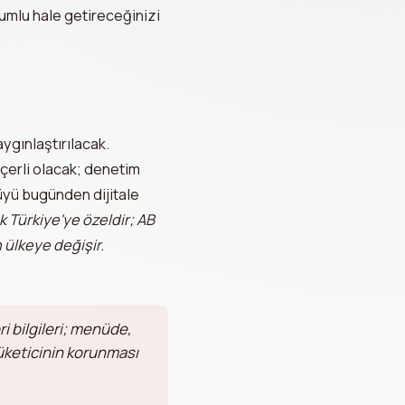
umlu hale getireceğinizi
aygınlaştırılacak.
çerli olacak; denetim
yü bugünden dijitale
 Türkiye'ye özeldir; AB
n ülkeye değişir.
ri bilgileri; menüde,
üketicinin korunması