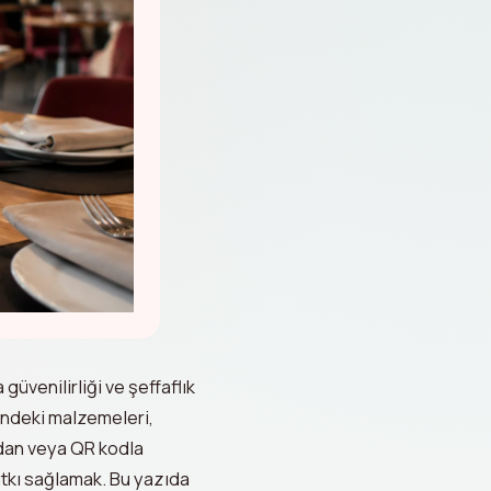
üvenilirliği ve şeffaflık
indeki malzemeleri,
andan veya QR kodla
tkı sağlamak. Bu yazıda