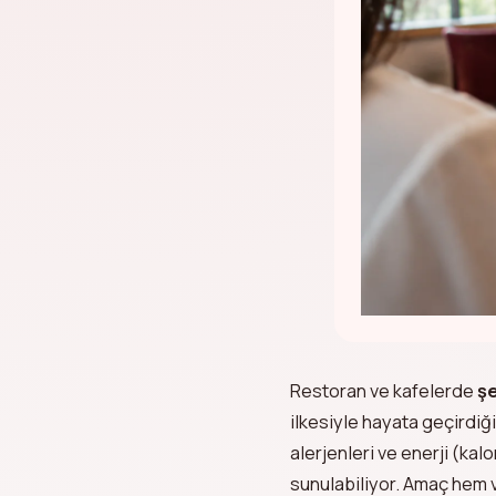
Restoran ve kafelerde
ş
ilkesiyle hayata geçirdiğ
alerjenleri ve enerji (kal
sunulabiliyor. Amaç hem 