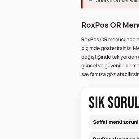
— Tarım ve Orman Baka
RoxPos QR Menü
RoxPos QR menüsünde h
biçimde gösterirsiniz. Menü
değiştiğinde tek yerden 
güncel ve güvenilir bir m
sayfamıza göz atabilirsin
Sık Soru
Şeffaf menü zorunl