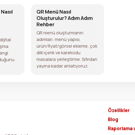
Nasıl
QR Menü Nasıl
Oluşturulur? Adım Adım
Rehber
QR menü oluşturmanın
adımları: menü yapısı,
ijital
ürün/fiyat/görsel ekleme, çok
ışma
dilli içerik ve karekodu
hangi
masalara yerleştirme. Sıfırdan
lduğunu
yayına kadar anlatıyoruz.
Özellikler
Blog
Raporlama 