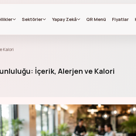
llikler
Sektörler
Yapay Zekâ
QR Menü
Fiyatlar
e Kalori
nluluğu: İçerik, Alerjen ve Kalori