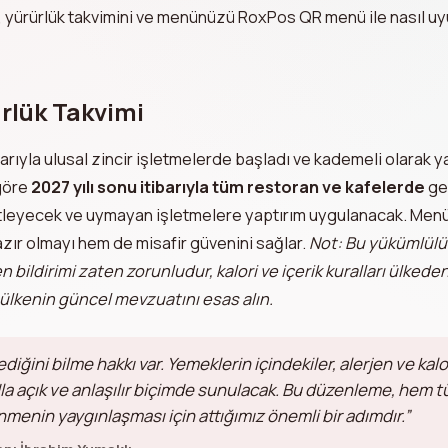
yürürlük takvimini ve menünüzü RoxPos QR menü ile nasıl uy
rlük Takvimi
barıyla ulusal zincir işletmelerde başladı ve kademeli olarak y
göre
2027 yılı sonu itibarıyla tüm restoran ve kafelerde
ge
tleyecek ve uymayan işletmelere yaptırım uygulanacak. Menü
ır olmayı hem de misafir güvenini sağlar.
Not: Bu yükümlülük
n bildirimi zaten zorunludur, kalori ve içerik kuralları ülkede
ülkenin güncel mevzuatını esas alın.
iğini bilme hakkı var. Yemeklerin içindekiler, alerjen ve kalo
a açık ve anlaşılır biçimde sunulacak. Bu düzenleme, hem t
nmenin yaygınlaşması için attığımız önemli bir adımdır.”