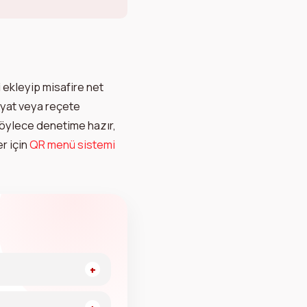
i
ekleyip misafire net
 fiyat veya reçete
Böylece denetime hazır,
r için
QR menü sistemi