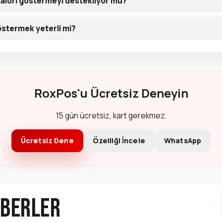
kalori göstermeyi destekliyor mu?
göstermek yeterli mi?
RoxPos'u Ücretsiz Deneyin
15 gün ücretsiz, kart gerekmez.
Ücretsiz Dene
Özelliği İncele
WhatsApp
hberler