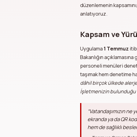
düzenlemenin kapsamını, 
anlatıyoruz.
Kapsam ve Yürü
Uygulama
1 Temmuz
iti
Bakanlığın açıklamasına 
personeli menüleri dene
taşımak hem denetime haz
dâhil birçok ülkede alerje
İşletmenizin bulunduğu 
“Vatandaşımızın ne yed
ekranda ya da QR kodl
hem de sağlıklı besle