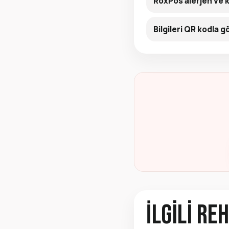
RoxPos alerjen ve 
Bilgileri QR kodla 
İlgili Re