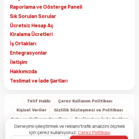
Raporlama ve Gösterge Paneli
Sık Sorulan Sorular
Ücretsiz Hesap Aç
Kiralama Ücretleri
İş Ortakları
Entegrasyonlar
İletişim
Hakkımızda
Teslimat ve İade Şartları
Telif Hakkı
Çerez Kullanım Politikası
Kişisel Veriler
Gizlilik Sözleşmesi ve Politikası
Satış ve Kullanım Koşulları
Teslimat ve İade Şartları
Deneyimi iyileştirmek ve reklam/trafik analizini ölçmek
Hakkımızda
için çerez kullanıyoruz.
Çerez Politikası