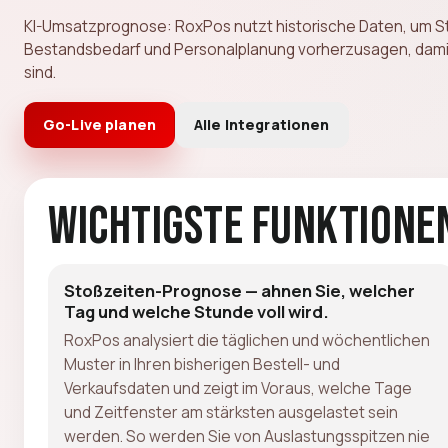
KI-Umsatzprognose: RoxPos nutzt historische Daten, um S
Bestandsbedarf und Personalplanung vorherzusagen, damit
sind.
Go-Live planen
Alle Integrationen
Wichtigste Funktione
Stoßzeiten-Prognose — ahnen Sie, welcher
Tag und welche Stunde voll wird.
RoxPos analysiert die täglichen und wöchentlichen
Muster in Ihren bisherigen Bestell- und
Verkaufsdaten und zeigt im Voraus, welche Tage
und Zeitfenster am stärksten ausgelastet sein
werden. So werden Sie von Auslastungsspitzen nie