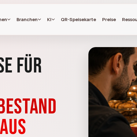
nen
Branchen
KI
QR-Speisekarte
Preise
Resso
se für
 Bestand
raus