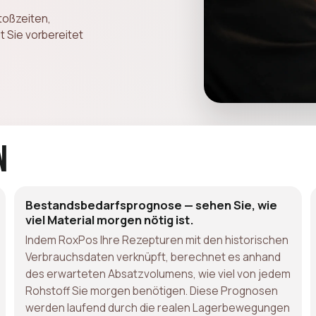
toßzeiten,
 Sie vorbereitet
n
Bestandsbedarfsprognose — sehen Sie, wie
viel Material morgen nötig ist.
Indem RoxPos Ihre Rezepturen mit den historischen
Verbrauchsdaten verknüpft, berechnet es anhand
des erwarteten Absatzvolumens, wie viel von jedem
Rohstoff Sie morgen benötigen. Diese Prognosen
werden laufend durch die realen Lagerbewegungen