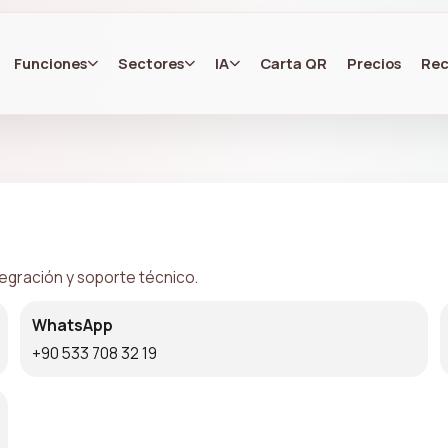
Funciones
Sectores
IA
Carta QR
Precios
Rec
egración y soporte técnico.
WhatsApp
+90 533 708 32 19