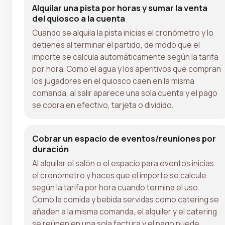
Alquilar una pista por horas y sumar la venta
del quiosco a la cuenta
Cuando se alquila la pista inicias el cronómetro y lo
detienes al terminar el partido, de modo que el
importe se calcula automáticamente según la tarifa
por hora. Como el agua y los aperitivos que compran
los jugadores en el quiosco caen en la misma
comanda, al salir aparece una sola cuenta y el pago
se cobra en efectivo, tarjeta o dividido.
Cobrar un espacio de eventos/reuniones por
duración
Al alquilar el salón o el espacio para eventos inicias
el cronómetro y haces que el importe se calcule
según la tarifa por hora cuando termina el uso.
Como la comida y bebida servidas como catering se
añaden a la misma comanda, el alquiler y el catering
se reúnen en una sola factura y el pago puede