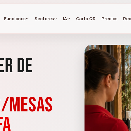
Funciones
Sectores
IA
Carta QR
Precios
Rec
er de
s/mesas
fa