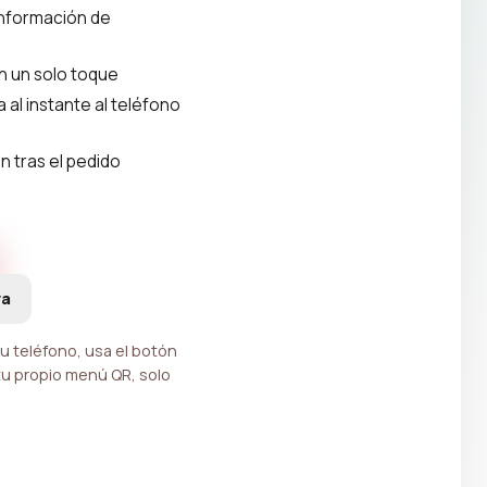
información de
on un solo toque
a al instante al teléfono
 tras el pedido
va
tu teléfono, usa el botón
 tu propio menú QR, solo