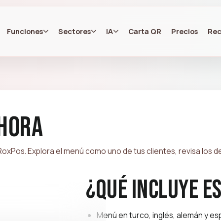
Funciones
Sectores
IA
Carta QR
Precios
Rec
ahora
xPos. Explora el menú como uno de tus clientes, revisa los det
¿Qué incluye e
Menú en turco, inglés, alemán y es