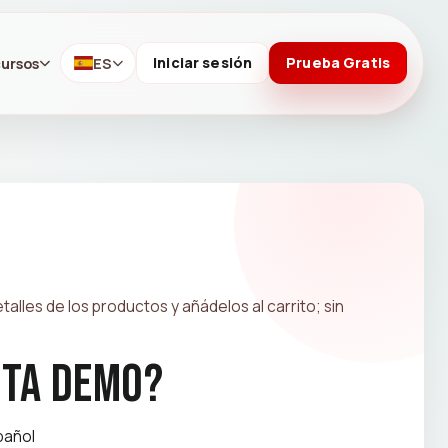
ursos
ES
Iniciar sesión
Prueba Gratis
alles de los productos y añádelos al carrito; sin
sta demo?
pañol