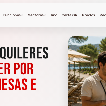
Funciones
Sectores
IA
Carta QR
Precios
Rec
quileres
er por
mesas e