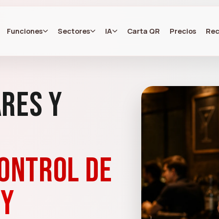
Funciones
Sectores
IA
Carta QR
Precios
Rec
res y
control de
 y