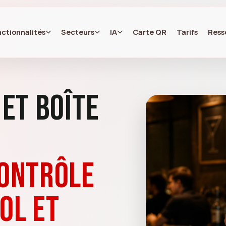
ctionnalités
Secteurs
IA
Carte QR
Tarifs
Ress
 et boîte
contrôle
ol et