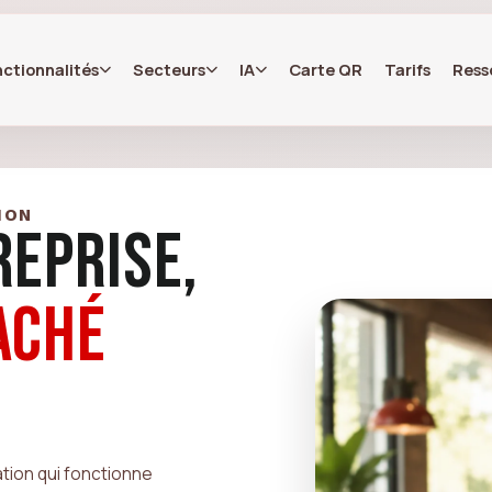
ctionnalités
Secteurs
IA
Carte QR
Tarifs
Ress
ION
REPRISE,
ACHÉ
ation qui fonctionne