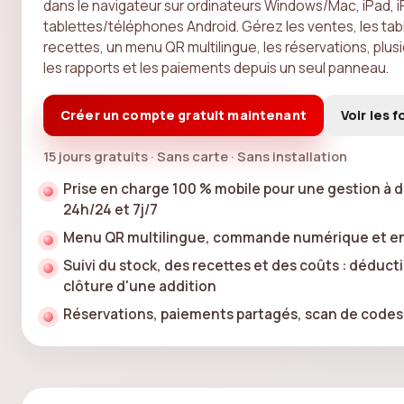
dans le navigateur sur ordinateurs Windows/Mac, iPad, 
tablettes/téléphones Android. Gérez les ventes, les table
recettes, un menu QR multilingue, les réservations, plus
les rapports et les paiements depuis un seul panneau.
Créer un compte gratuit maintenant
Voir les f
15 jours gratuits · Sans carte · Sans installation
Prise en charge 100 % mobile pour une gestion à 
24h/24 et 7j/7
Menu QR multilingue, commande numérique et enq
Suivi du stock, des recettes et des coûts : déduct
clôture d'une addition
Réservations, paiements partagés, scan de codes-