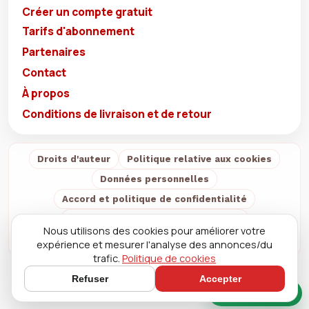
Créer un compte gratuit
Tarifs d'abonnement
Partenaires
Contact
À propos
Conditions de livraison et de retour
Droits d'auteur
Politique relative aux cookies
Données personnelles
Accord et politique de confidentialité
Conditions de vente et d'utilisation
Nous utilisons des cookies pour améliorer votre
Conditions de livraison et de retour
À propos
expérience et mesurer l'analyse des annonces/du
trafic.
Politique de cookies
Refuser
Accepter
Chat rapide