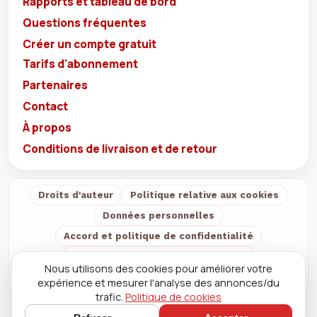
Rapports et tableau de bord
Questions fréquentes
Créer un compte gratuit
Tarifs d'abonnement
Partenaires
Contact
À propos
Conditions de livraison et de retour
Droits d'auteur
Politique relative aux cookies
Données personnelles
Accord et politique de confidentialité
Conditions de vente et d'utilisation
Nous utilisons des cookies pour améliorer votre
Conditions de livraison et de retour
À propos
expérience et mesurer l'analyse des annonces/du
trafic.
Politique de cookies