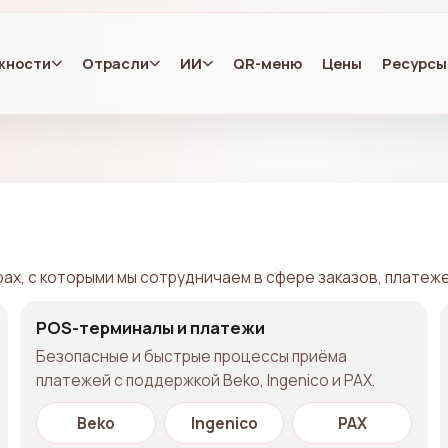
жности
Отрасли
ИИ
QR-меню
Цены
Ресурсы
х, с которыми мы сотрудничаем в сфере заказов, платеже
POS-терминалы и платежи
Безопасные и быстрые процессы приёма
платежей с поддержкой Beko, Ingenico и PAX.
Beko
Ingenico
PAX