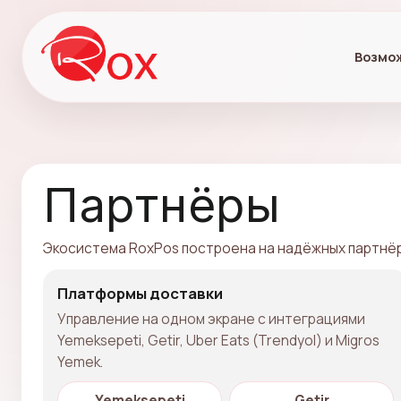
Возмо
Партнёры
Экосистема RoxPos построена на надёжных партнёра
Платформы доставки
Управление на одном экране с интеграциями
Yemeksepeti, Getir, Uber Eats (Trendyol) и Migros
Yemek.
Yemeksepeti
Getir