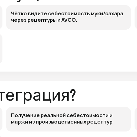
Чётко видите себестоимость муки/сахара
через рецептуры и AVCO.
нтеграция?
Получение реальной себестоимости и
маржи из производственных рецептур