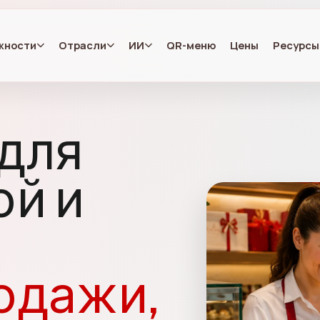
жности
Отрасли
ИИ
QR-меню
Цены
Ресурсы
для
ой и
одажи,