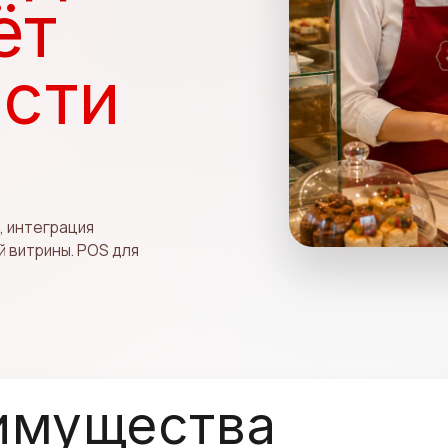
ёт
сти
, интеграция
й витрины. POS для
имущества