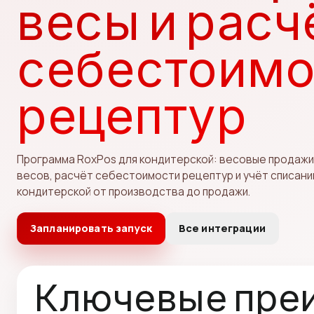
весы и расч
себестоимо
рецептур
Программа RoxPos для кондитерской: весовые продажи
весов, расчёт себестоимости рецептур и учёт списани
кондитерской от производства до продажи.
Запланировать запуск
Все интеграции
Ключевые пре