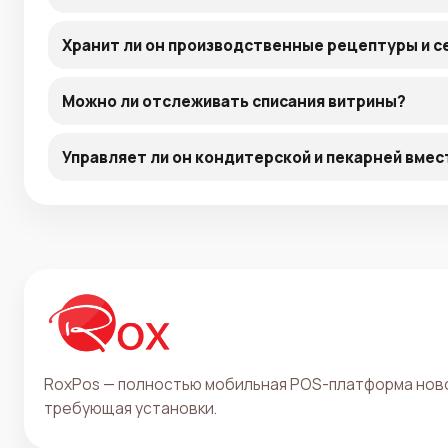
Хранит ли он производственные рецептуры и 
Можно ли отслеживать списания витрины?
Управляет ли он кондитерской и пекарней вмес
RoxPos — полностью мобильная POS-платформа ново
требующая установки.