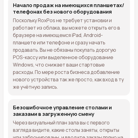
Начало продаж на имеющихся планшетах/
телефонах без нового оборудования
Поскольку RoxPos не требует установки и
работает из облака, вы можете открыть его в
браузере на имеющемся iPad, Android-
планшете или телефоне и сразу начать
продавать. Вы не обязаны покупать дорогую
POS-кассу или выделенное оборудование
Windows, что снижает ваши стартовые
расходы. По мере роста бизнеса добавление
нового устройства так же просто, как вход в ту
же учётную запись.
Безошибочное управление столами и
заказами в загруженную смену
Через визуальный план зала вы с первого
взгляда видите, какие столы заняты, открыты
или забронированы, и вводите заказы прямо на