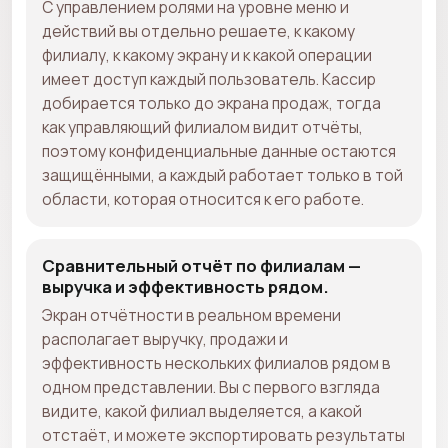
С управлением ролями на уровне меню и
действий вы отдельно решаете, к какому
филиалу, к какому экрану и к какой операции
имеет доступ каждый пользователь. Кассир
добирается только до экрана продаж, тогда
как управляющий филиалом видит отчёты,
поэтому конфиденциальные данные остаются
защищёнными, а каждый работает только в той
области, которая относится к его работе.
Сравнительный отчёт по филиалам —
выручка и эффективность рядом.
Экран отчётности в реальном времени
располагает выручку, продажи и
эффективность нескольких филиалов рядом в
одном представлении. Вы с первого взгляда
видите, какой филиал выделяется, а какой
отстаёт, и можете экспортировать результаты