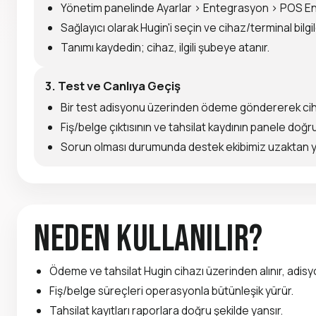
Yönetim panelinde Ayarlar > Entegrasyon > POS E
Sağlayıcı olarak Hugin'i seçin ve cihaz/terminal bilgile
Tanımı kaydedin; cihaz, ilgili şubeye atanır.
3. Test ve Canlıya Geçiş
Bir test adisyonu üzerinden ödeme göndererek cihaz
Fiş/belge çıktısının ve tahsilat kaydının panele doğru
Sorun olması durumunda destek ekibimiz uzaktan 
Neden Kullanılır?
Ödeme ve tahsilat Hugin cihazı üzerinden alınır, adisy
Fiş/belge süreçleri operasyonla bütünleşik yürür.
Tahsilat kayıtları raporlara doğru şekilde yansır.