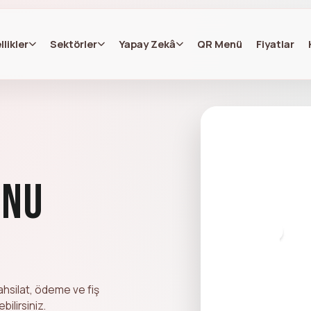
llikler
Sektörler
Yapay Zekâ
QR Menü
Fiyatlar
onu
hsilat, ödeme ve fiş
ilirsiniz.