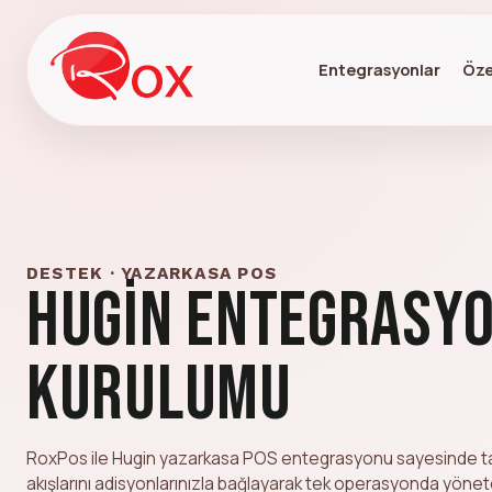
Entegrasyonlar
Öze
DESTEK · YAZARKASA POS
Hugin Entegrasy
Kurulumu
RoxPos ile Hugin yazarkasa POS entegrasyonu sayesinde ta
akışlarını adisyonlarınızla bağlayarak tek operasyonda yöneteb