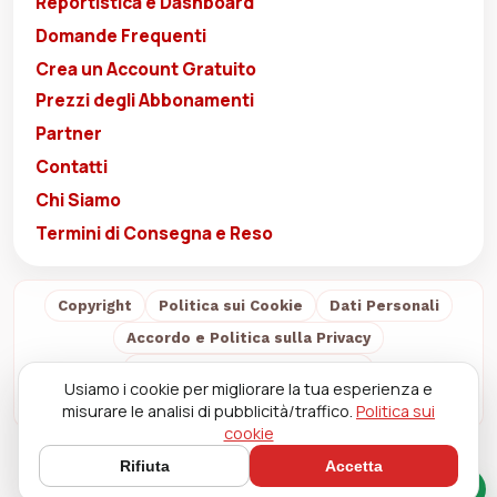
Reportistica e Dashboard
Domande Frequenti
Crea un Account Gratuito
Prezzi degli Abbonamenti
Partner
Contatti
Chi Siamo
Termini di Consegna e Reso
Copyright
Politica sui Cookie
Dati Personali
Accordo e Politica sulla Privacy
Condizioni di Vendita e d'Uso
Usiamo i cookie per migliorare la tua esperienza e
Termini di Consegna e Reso
Chi Siamo
misurare le analisi di pubblicità/traffico.
Politica sui
cookie
Rifiuta
Accetta
Chat Rapida