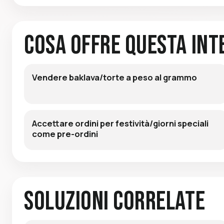
Cosa Offre Questa Int
Vendere baklava/torte a peso al grammo
Accettare ordini per festività/giorni speciali
come pre-ordini
Soluzioni Correlate