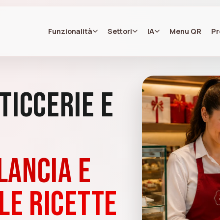
Funzionalità
Settori
IA
Menu QR
Pr
ticcerie e
lancia e
le ricette